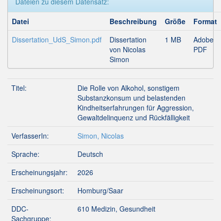
Dateien zu diesem Datensatz:
Datei
Beschreibung
Größe
Format
Dissertation_UdS_Simon.pdf
Dissertation
1 MB
Adobe
von Nicolas
PDF
Simon
Titel:
Die Rolle von Alkohol, sonstigem
Substanzkonsum und belastenden
Kindheitserfahrungen für Aggression,
Gewaltdelinquenz und Rückfälligkeit
VerfasserIn:
Simon, Nicolas
Sprache:
Deutsch
Erscheinungsjahr:
2026
Erscheinungsort:
Homburg/Saar
DDC-
610 Medizin, Gesundheit
Sachgruppe: