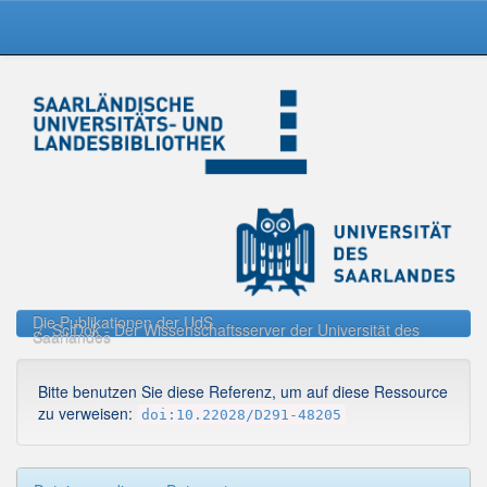
Skip
navigation
Die Publikationen der UdS
SciDok - Der Wissenschaftsserver der Universität des
Saarlandes
Bitte benutzen Sie diese Referenz, um auf diese Ressource
zu verweisen:
doi:10.22028/D291-48205