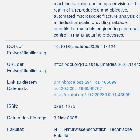
machine learning and computer vision in th
realm of a reproducible and objective,
automated macroscopic fracture analysis o
an industrial scale, providing valuable
benefits for materials engineering and quali
control in manufacturing processes.
DOI der
10.1016/j.matdes.2025.114424
Erstveröffentlichung:
URL der
https://doi.org/10.1016/j.matdes.2025.1144
Erstveröffentlichung:
Link zu diesem
urn:nbn:de:bsz:291--ds-465099
Datensatz:
hdl:20.500.11880/40767
http://dx.doi.org/10.22028/D291-46509
ISSN:
0264-1275
Datum des Eintrags:
3-Nov-2025
Fakultät:
NT - Naturwissenschaftlich- Technische
Fakultät