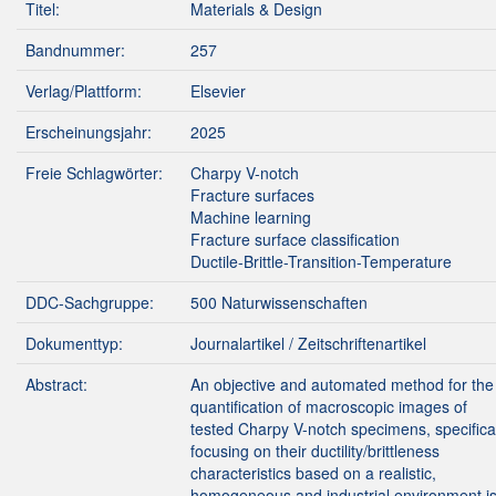
Titel:
Materials & Design
Bandnummer:
257
Verlag/Plattform:
Elsevier
Erscheinungsjahr:
2025
Freie Schlagwörter:
Charpy V-notch
Fracture surfaces
Machine learning
Fracture surface classification
Ductile-Brittle-Transition-Temperature
DDC-Sachgruppe:
500 Naturwissenschaften
Dokumenttyp:
Journalartikel / Zeitschriftenartikel
Abstract:
An objective and automated method for the
quantification of macroscopic images of
tested Charpy V-notch specimens, specifica
focusing on their ductility/brittleness
characteristics based on a realistic,
homogeneous and industrial environment i