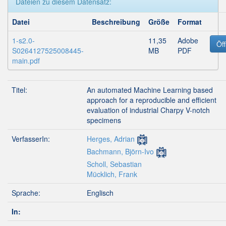
Dateien zu diesem Datensatz:
Datei
Beschreibung
Größe
Format
1-s2.0-
11,35
Adobe
Öf
S0264127525008445-
MB
PDF
main.pdf
Titel:
An automated Machine Learning based
approach for a reproducible and efficient
evaluation of industrial Charpy V-notch
specimens
VerfasserIn:
Herges, Adrian
Bachmann, Björn-Ivo
Scholl, Sebastian
Mücklich, Frank
Sprache:
Englisch
In: