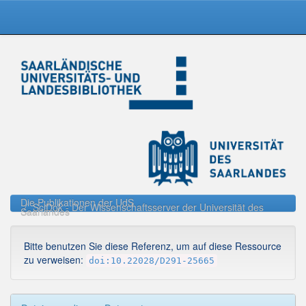
Skip
navigation
Die Publikationen der UdS
SciDok - Der Wissenschaftsserver der Universität des
Saarlandes
Bitte benutzen Sie diese Referenz, um auf diese Ressource
zu verweisen:
doi:10.22028/D291-25665