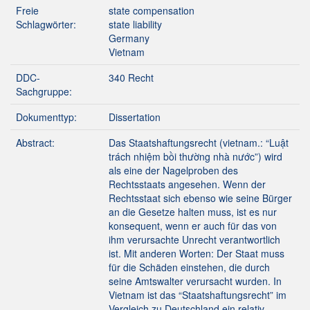
Freie
state compensation
Schlagwörter:
state liability
Germany
Vietnam
DDC-
340 Recht
Sachgruppe:
Dokumenttyp:
Dissertation
Abstract:
Das Staatshaftungsrecht (vietnam.: “Luật
trách nhiệm bồi thường nhà nước”) wird
als eine der Nagelproben des
Rechtsstaats angesehen. Wenn der
Rechtsstaat sich ebenso wie seine Bürger
an die Gesetze halten muss, ist es nur
konsequent, wenn er auch für das von
ihm verursachte Unrecht verantwortlich
ist. Mit anderen Worten: Der Staat muss
für die Schäden einstehen, die durch
seine Amtswalter verursacht wurden. In
Vietnam ist das “Staatshaftungsrecht” im
Vergleich zu Deutschland ein relativ