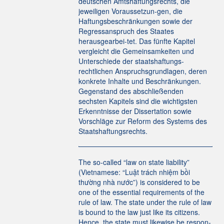
deutschen Amtshaftungsrechts, die
jeweiligen Voraussetzun-gen, die
Haftungsbeschränkungen sowie der
Regressanspruch des Staates
herausgearbei-tet. Das fünfte Kapitel
vergleicht die Gemeinsamkeiten und
Unterschiede der staatshaftungs-
rechtlichen Anspruchsgrundlagen, deren
konkrete Inhalte und Beschränkungen.
Gegenstand des abschließenden
sechsten Kapitels sind die wichtigsten
Erkenntnisse der Dissertation sowie
Vorschläge zur Reform des Systems des
Staatshaftungsrechts.
The so-called “law on state liability”
(Vietnamese: “Luật trách nhiệm bồi
thường nhà nước”) is considered to be
one of the essential requirements of the
rule of law. The state under the rule of law
is bound to the law just like its citizens.
Hence, the state must likewise be respon-