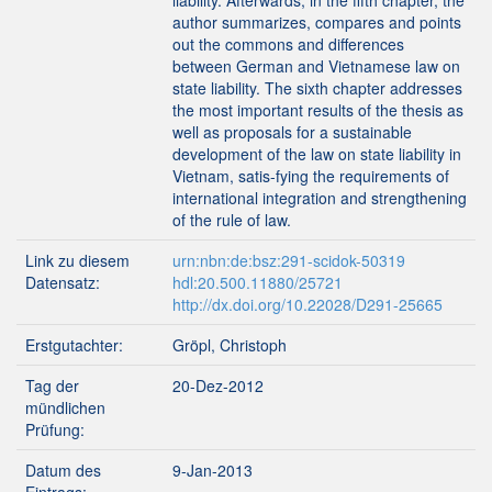
liability. Afterwards, in the fifth chapter, the
author summarizes, compares and points
out the commons and differences
between German and Vietnamese law on
state liability. The sixth chapter addresses
the most important results of the thesis as
well as proposals for a sustainable
development of the law on state liability in
Vietnam, satis-fying the requirements of
international integration and strengthening
of the rule of law.
Link zu diesem
urn:nbn:de:bsz:291-scidok-50319
Datensatz:
hdl:20.500.11880/25721
http://dx.doi.org/10.22028/D291-25665
Erstgutachter:
Gröpl, Christoph
Tag der
20-Dez-2012
mündlichen
Prüfung:
Datum des
9-Jan-2013