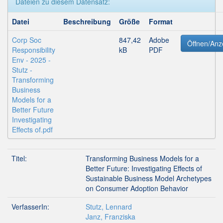
Dateien zu diesem Datensatz:
Datei
Beschreibung
Größe
Format
Corp Soc
847,42
Adobe
Öffnen/Anz
Responsibility
kB
PDF
Env - 2025 -
Stutz -
Transforming
Business
Models for a
Better Future
Investigating
Effects of.pdf
Titel:
Transforming Business Models for a
Better Future: Investigating Effects of
Sustainable Business Model Archetypes
on Consumer Adoption Behavior
VerfasserIn:
Stutz, Lennard
Janz, Franziska