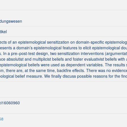
ildungswesen
tikel
fects of an epistemological sensitization on domain-specific epistemologi
resents a domain’s epistemological features to elicit epistemological d
s. In a pre–post-test design, two sensitization interventions (argumenta
educe absolutist and multiplicist beliefs and foster evaluativist beliefs w
pistemological beliefs were used as dependent variables. The results sh
ism, there are, at the same time, backfire effects. There was no evidenc
logical belief measure. We finally discuss possible reasons for the find
sci16060960
58