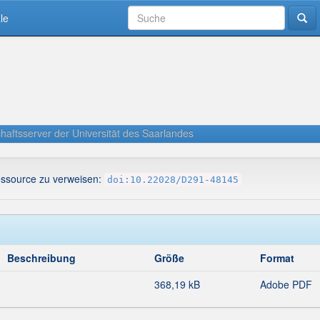
le
haftsserver der Universität des Saarlandes
essource zu verweisen:
doi:10.22028/D291-48145
Beschreibung
Größe
Format
368,19 kB
Adobe PDF