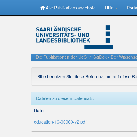
Alle Publikationsangebote
Hilfe
Porta
Skip
navigation
Die Publikationen der UdS
SciDok - Der Wissensc
Bitte benutzen Sie diese Referenz, um auf diese R
Dateien zu diesem Datensatz:
Datei
education-16-00960-v2.pdf