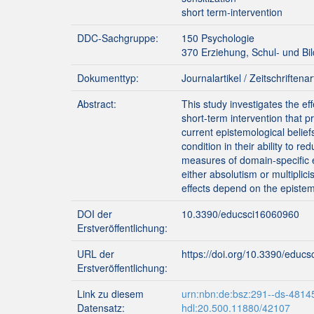
short term-intervention
DDC-Sachgruppe:
150 Psychologie
370 Erziehung, Schul- und B
Dokumenttyp:
Journalartikel / Zeitschriftenar
Abstract:
This study investigates the ef
short-term intervention that p
current epistemological belief
condition in their ability to r
measures of domain-specific e
either absolutism or multiplic
effects depend on the epistemo
DOI der
10.3390/educsci16060960
Erstveröffentlichung:
URL der
https://doi.org/10.3390/educ
Erstveröffentlichung:
Link zu diesem
urn:nbn:de:bsz:291--ds-4814
Datensatz:
hdl:20.500.11880/42107