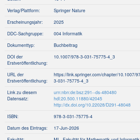
Verlag/Plattform:
Springer Nature
Erscheinungsjahr:
2025
DDC-Sachgruppe:
004 Informatik
Dokumenttyp:
Buchbeitrag
DOI der
10.1007/978-3-031-75775-4_3
Erstveröffentlichung:
URL der
https://link.springer.com/chapter/10.1007/9
Erstveröffentlichung:
3-031-75775-4_3
Link zu diesem
urn:nbn:de:bsz:291--ds-480480
Datensatz:
hdl:20.500.11880/42045
http://dx.doi.org/10.22028/D291-48048
ISBN:
978-3-031-75775-4
Datum des Eintrags:
17-Jun-2026
Fakultät:
MI - Fakultät für Mathematik und Informatik