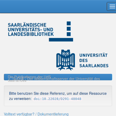
Skip
navigation
Die Publikationen der UdS
SciDok - Der Wissenschaftsserver der Universität des
Saarlandes
Bitte benutzen Sie diese Referenz, um auf diese Ressource
zu verweisen:
doi:10.22028/D291-48048
Volltext verfügbar? / Dokumentlieferung