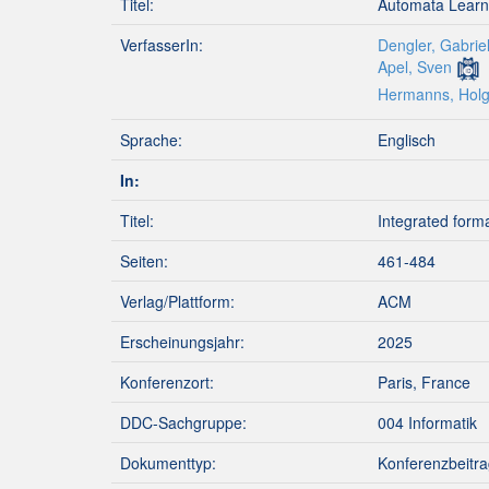
Titel:
Automata Learni
VerfasserIn:
Dengler, Gabrie
Apel, Sven
Hermanns, Holg
Sprache:
Englisch
In:
Titel:
Integrated form
Seiten:
461-484
Verlag/Plattform:
ACM
Erscheinungsjahr:
2025
Konferenzort:
Paris, France
DDC-Sachgruppe:
004 Informatik
Dokumenttyp:
Konferenzbeitra