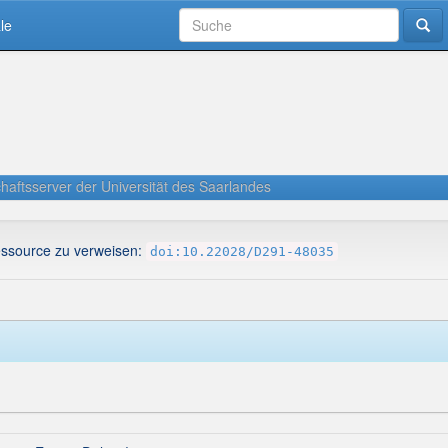
le
haftsserver der Universität des Saarlandes
essource zu verweisen:
doi:10.22028/D291-48035