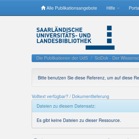
Alle Publikationsangebote
Hilfe
Porta
Skip
navigation
Die Publikationen der UdS
SciDok - Der Wissensc
Bitte benutzen Sie diese Referenz, um auf diese R
Volltext verfügbar? / Dokumentlieferung
Dateien zu diesem Datensatz:
Es gibt keine Dateien zu dieser Ressource.