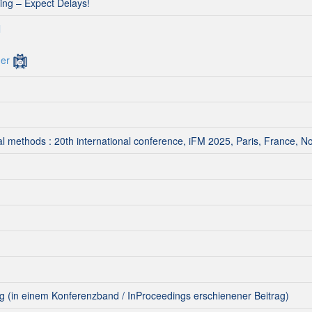
ng – Expect Delays!
l
er
al methods : 20th international conference, iFM 2025, Paris, France, 
g (in einem Konferenzband / InProceedings erschienener Beitrag)