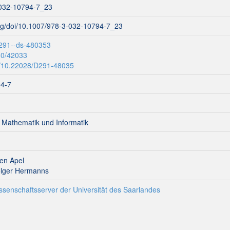
032-10794-7_23
org/doi/10.1007/978-3-032-10794-7_23
:291--ds-480353
80/42033
rg/10.22028/D291-48035
94-7
r Mathematik und Informatik
ven Apel
Holger Hermanns
ssenschaftsserver der Universität des Saarlandes