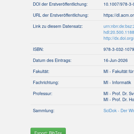
DOI der Erstveröffentlichung:
10.1007/978-3-
URL der Erstveröffentlichung:
https://dl.acm.
Link zu diesem Datensatz:
urn:nbn:de:bsz
hdl:20.500.118
http://dx.doi.o
ISBN:
978-3-032-107
Datum des Eintrags:
16-Jun-2026
Fakultät:
MI - Fakultät fü
Fachrichtung:
MI - Informatik
Professur:
MI - Prof. Dr. S
MI - Prof. Dr. 
Sammlung:
SciDok - Der Wi
Export: BibTex