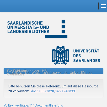
Skip
navigation
Die Publikationen der UdS
SciDok - Der Wissenschaftsserver der Universität des
Saarlandes
Bitte benutzen Sie diese Referenz, um auf diese Ressource
zu verweisen:
doi:10.22028/D291-48033
Volltext verfügbar? / Dokumentlieferung