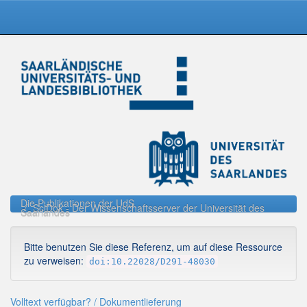
Skip
navigation
Die Publikationen der UdS
SciDok - Der Wissenschaftsserver der Universität des
Saarlandes
Bitte benutzen Sie diese Referenz, um auf diese Ressource
zu verweisen:
doi:10.22028/D291-48030
Volltext verfügbar? / Dokumentlieferung