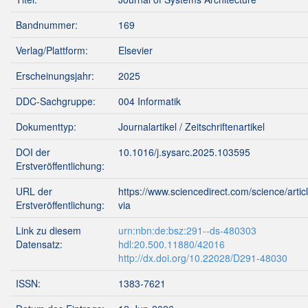
Bandnummer:
169
Verlag/Plattform:
Elsevier
Erscheinungsjahr:
2025
DDC-Sachgruppe:
004 Informatik
Dokumenttyp:
Journalartikel / Zeitschriftenartikel
DOI der
10.1016/j.sysarc.2025.103595
Erstveröffentlichung:
URL der
https://www.sciencedirect.com/science/art
Erstveröffentlichung:
via
Link zu diesem
urn:nbn:de:bsz:291--ds-480303
Datensatz:
hdl:20.500.11880/42016
http://dx.doi.org/10.22028/D291-48030
ISSN:
1383-7621