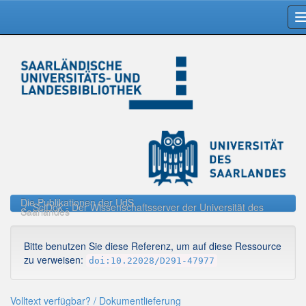
Skip
navigation
Die Publikationen der UdS
SciDok - Der Wissenschaftsserver der Universität des
Saarlandes
Bitte benutzen Sie diese Referenz, um auf diese Ressource
zu verweisen:
doi:10.22028/D291-47977
Volltext verfügbar? / Dokumentlieferung