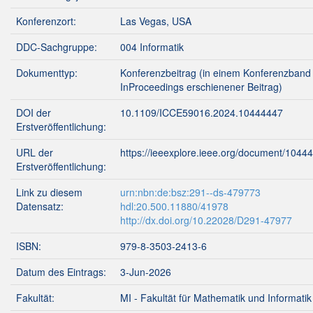
Konferenzort:
Las Vegas, USA
DDC-Sachgruppe:
004 Informatik
Dokumenttyp:
Konferenzbeitrag (in einem Konferenzband 
InProceedings erschienener Beitrag)
DOI der
10.1109/ICCE59016.2024.10444447
Erstveröffentlichung:
URL der
https://ieeexplore.ieee.org/document/1044
Erstveröffentlichung:
Link zu diesem
urn:nbn:de:bsz:291--ds-479773
Datensatz:
hdl:20.500.11880/41978
http://dx.doi.org/10.22028/D291-47977
ISBN:
979-8-3503-2413-6
Datum des Eintrags:
3-Jun-2026
Fakultät:
MI - Fakultät für Mathematik und Informatik