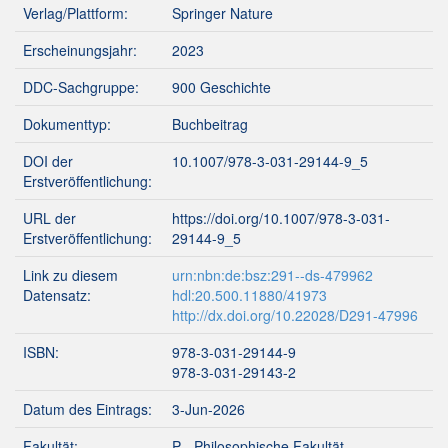
Verlag/Plattform:
Springer Nature
Erscheinungsjahr:
2023
DDC-Sachgruppe:
900 Geschichte
Dokumenttyp:
Buchbeitrag
DOI der
10.1007/978-3-031-29144-9_5
Erstveröffentlichung:
URL der
https://doi.org/10.1007/978-3-031-
Erstveröffentlichung:
29144-9_5
Link zu diesem
urn:nbn:de:bsz:291--ds-479962
Datensatz:
hdl:20.500.11880/41973
http://dx.doi.org/10.22028/D291-47996
ISBN:
978-3-031-29144-9
978-3-031-29143-2
Datum des Eintrags:
3-Jun-2026
Fakultät:
P - Philosophische Fakultät