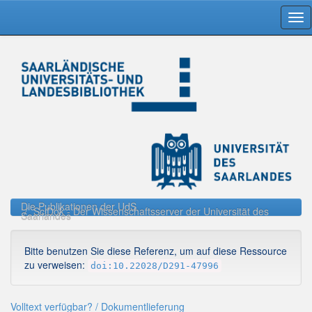
Skip
navigation
Die Publikationen der UdS
SciDok - Der Wissenschaftsserver der Universität des
Saarlandes
Bitte benutzen Sie diese Referenz, um auf diese Ressource
zu verweisen:
doi:10.22028/D291-47996
Volltext verfügbar? / Dokumentlieferung