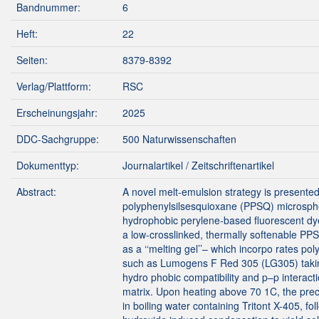
Bandnummer:
6
Heft:
22
Seiten:
8379-8392
Verlag/Plattform:
RSC
Erscheinungsjahr:
2025
DDC-Sachgruppe:
500 Naturwissenschaften
Dokumenttyp:
Journalartikel / Zeitschriftenartikel
Abstract:
A novel melt-emulsion strategy is presented
polyphenylsilsesquioxane (PPSQ) microsp
hydrophobic perylene-based fluorescent dye
a low-crosslinked, thermally softenable PP
as a ‘‘melting gel’’– which incorpo rates pol
such as Lumogens F Red 305 (LG305) taki
hydro phobic compatibility and p–p interacti
matrix. Upon heating above 70 1C, the pre
in boiling water containing Tritont X-405, f