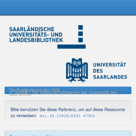
Skip
navigation
Die Publikationen der UdS
SciDok - Der Wissenschaftsserver der Universität des
Saarlandes
Bitte benutzen Sie diese Referenz, um auf diese Ressource
zu verweisen:
doi:10.22028/D291-47955