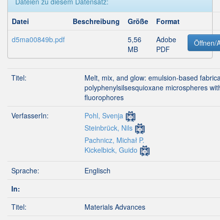
Dateien zu diesem Datensatz:
Datei
Beschreibung
Größe
Format
d5ma00849b.pdf
5,56
Adobe
Öffnen/
MB
PDF
Titel:
Melt, mix, and glow: emulsion-based fabrica
polyphenylsilsesquioxane microspheres wi
fluorophores
VerfasserIn:
Pohl, Svenja
Steinbrück, Nils
Pachnicz, Michał P.
Kickelbick, Guido
Sprache:
Englisch
In:
Titel:
Materials Advances