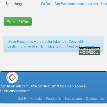
Sammlung:
SciDok - Der Wissenschaftsserver der Unive
Export: BibTex
Diese Ressource wurde unter folgender Copyright-
Bestimmung veröffentlicht:
Lizenz von Creative Commons
Zertifiziert mit dem DINI-Zertifikat 2019 für Open-Access-
Publikationsdienste
SULB
-
Kontakt
-
Feedback
-
Impressum
-
Datenschutz