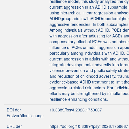
resilience model, this study analyzed the
current aggression in an ADHD subsample 
using hierarchical linear regression analy
ADHDgroup,adultswithADHDreportedhigher 
aggressive tendencies. In both subsamples,
Among individuals without ADHD, PCEs dem
with aggression after adjusting for ACEs a
compensatory effect of PCEs was not obser
influence of ACEs on adult aggression appe
particularly among individuals with ADHD. 
current aggression in adults with and witho
integrate developmental adversity into fore
violence prevention and public safety strate
and reduction of childhood adversity, traum
evidence-based ADHD treatment to limit th
aggression-related risk factors. For individ
efforts may be strengthened by simultaneo
resilience-enhancing conditions.
DOI der
10.3389/fpsyt.2026.1759667
Erstveröffentlichung:
URL der
https://doi.org/10.3389/fpsyt.2026.1759667