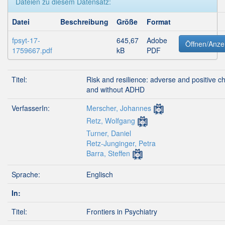
Dateien zu diesem Datensatz:
Datei
Beschreibung
Größe
Format
fpsyt-17-
645,67
Adobe
Öffnen/Anze
1759667.pdf
kB
PDF
Titel:
Risk and resilience: adverse and positive c
and without ADHD
VerfasserIn:
Merscher, Johannes
Retz, Wolfgang
Turner, Daniel
Retz-Junginger, Petra
Barra, Steffen
Sprache:
Englisch
In:
Titel:
Frontiers in Psychiatry