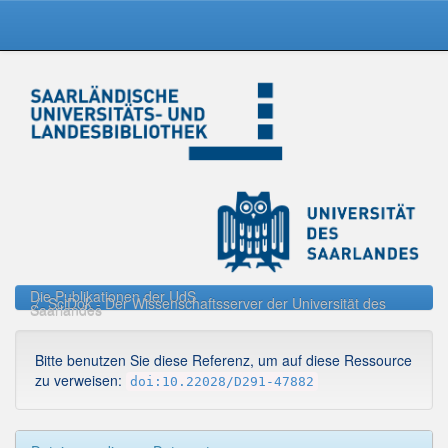
Skip
navigation
Die Publikationen der UdS
SciDok - Der Wissenschaftsserver der Universität des
Saarlandes
Bitte benutzen Sie diese Referenz, um auf diese Ressource
zu verweisen:
doi:10.22028/D291-47882