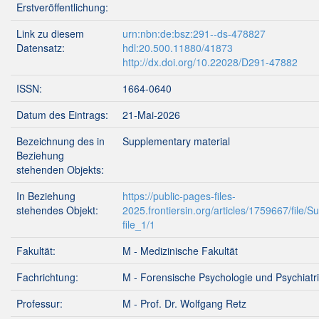
Erstveröffentlichung:
Link zu diesem
urn:nbn:de:bsz:291--ds-478827
Datensatz:
hdl:20.500.11880/41873
http://dx.doi.org/10.22028/D291-47882
ISSN:
1664-0640
Datum des Eintrags:
21-Mai-2026
Bezeichnung des in
Supplementary material
Beziehung
stehenden Objekts:
In Beziehung
https://public-pages-files-
stehendes Objekt:
2025.frontiersin.org/articles/1759667/file
file_1/1
Fakultät:
M - Medizinische Fakultät
Fachrichtung:
M - Forensische Psychologie und Psychiatr
Professur:
M - Prof. Dr. Wolfgang Retz