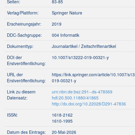
Seiten:
83-85
Verlag/Plattform:
Springer Nature
Erscheinungsjahr:
2019
DDC-Sachgruppe:
004 Informatik
Dokumenttyp:
Journalartikel / Zeitschriftenartikel
DOI der
10.1007/s13222-019-00321-y
Erstveröffentlichung:
URL der
https://link.springer.com/article/10.1007/s1
Erstveröffentlichung:
019-00321-y
Link zu diesem
urn:nbn:de:bsz:291--ds-478369
Datensatz:
hdl:20.500.11880/41865
http://dx.doi.org/10.22028/D291-47836
ISSN:
1618-2162
1610-1995
Datum des Eintrags:
20-Mai-2026