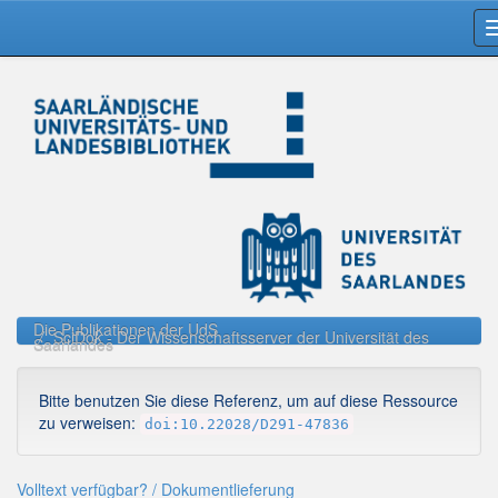
Skip
navigation
Die Publikationen der UdS
SciDok - Der Wissenschaftsserver der Universität des
Saarlandes
Bitte benutzen Sie diese Referenz, um auf diese Ressource
zu verweisen:
doi:10.22028/D291-47836
Volltext verfügbar? / Dokumentlieferung