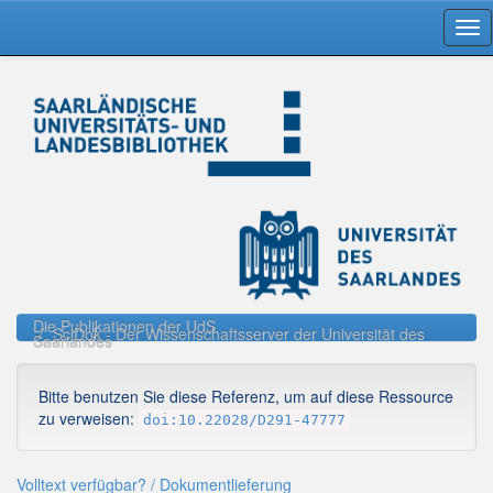
Skip
navigation
Die Publikationen der UdS
SciDok - Der Wissenschaftsserver der Universität des
Saarlandes
Bitte benutzen Sie diese Referenz, um auf diese Ressource
zu verweisen:
doi:10.22028/D291-47777
Volltext verfügbar? / Dokumentlieferung