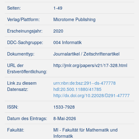
Seiten:
1-49
Verlag/Plattform:
Microtome Publishing
Erscheinungsjahr:
2020
DDC-Sachgruppe:
004 Informatik
Dokumenttyp:
Journalartikel / Zeitschriftenartikel
URL der
http://jmlr.org/papers/v21/17-328.html
Erstveröffentlichung:
Link zu diesem
urn:nbn:de:bsz:291--ds-477778
Datensatz:
hdl:20.500.11880/41785
http://dx.doi.org/10.22028/D291-47777
ISSN:
1533-7928
Datum des Eintrags:
8-Mai-2026
Fakultät:
MI - Fakultät für Mathematik und
Informatik