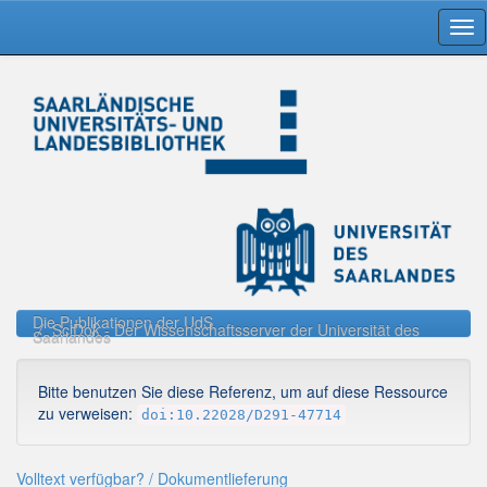
Skip
navigation
Die Publikationen der UdS
SciDok - Der Wissenschaftsserver der Universität des
Saarlandes
Bitte benutzen Sie diese Referenz, um auf diese Ressource
zu verweisen:
doi:10.22028/D291-47714
Volltext verfügbar? / Dokumentlieferung