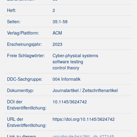
Heft:
2
Seiten:
35:1-58
Verlag/Plattform:
ACM
Erscheinungsjahr:
2023
Freie Schlagwörter:
Cyber-physical systems
software testing
control theory
DDC-Sachgruppe:
004 Informatik
Dokumenttyp:
Journalartikel / Zeitschriftenartikel
DOI der
10.1145/3624742
Erstveröffentlichung:
URL der
https://doi.org/10.1145/3624742
Erstveröffentlichung:
Link zu diesem
urn:nbn:de:bsz:291--ds-477145