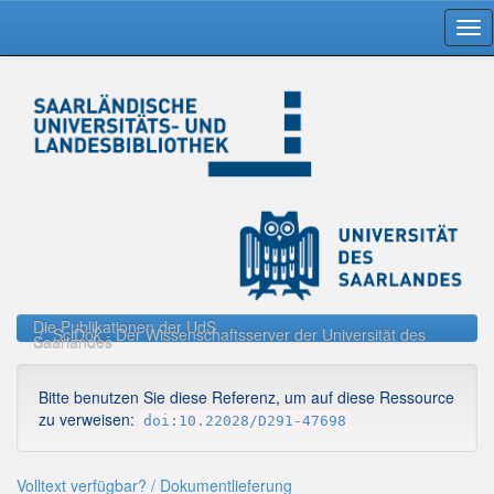
Skip
navigation
Die Publikationen der UdS
SciDok - Der Wissenschaftsserver der Universität des
Saarlandes
Bitte benutzen Sie diese Referenz, um auf diese Ressource
zu verweisen:
doi:10.22028/D291-47698
Volltext verfügbar? / Dokumentlieferung