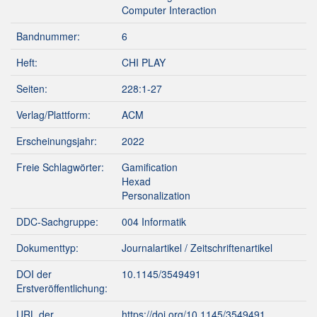
Computer Interaction
Bandnummer:
6
Heft:
CHI PLAY
Seiten:
228:1-27
Verlag/Plattform:
ACM
Erscheinungsjahr:
2022
Freie Schlagwörter:
Gamification
Hexad
Personalization
DDC-Sachgruppe:
004 Informatik
Dokumenttyp:
Journalartikel / Zeitschriftenartikel
DOI der
10.1145/3549491
Erstveröffentlichung:
URL der
https://doi.org/10.1145/3549491