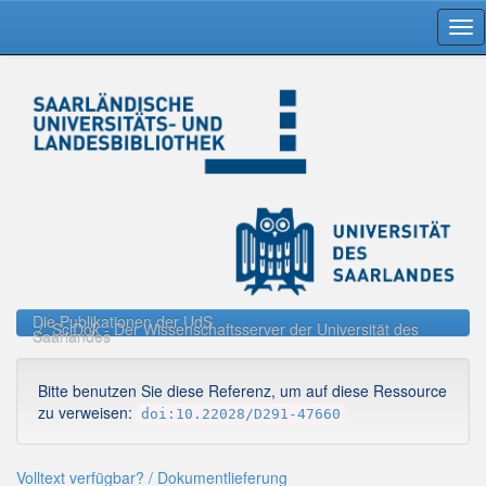
Skip
navigation
Die Publikationen der UdS
SciDok - Der Wissenschaftsserver der Universität des
Saarlandes
Bitte benutzen Sie diese Referenz, um auf diese Ressource
zu verweisen:
doi:10.22028/D291-47660
Volltext verfügbar? / Dokumentlieferung