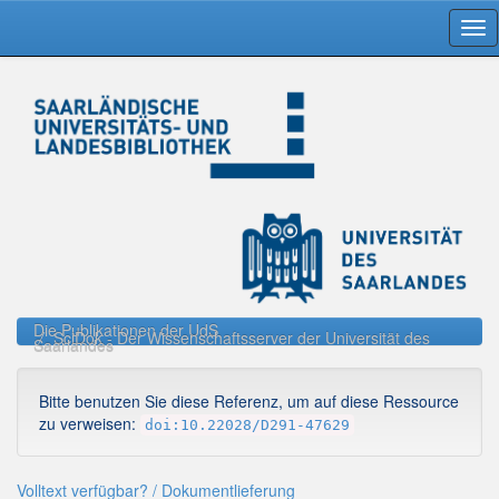
Skip
navigation
Die Publikationen der UdS
SciDok - Der Wissenschaftsserver der Universität des
Saarlandes
Bitte benutzen Sie diese Referenz, um auf diese Ressource
zu verweisen:
doi:10.22028/D291-47629
Volltext verfügbar? / Dokumentlieferung