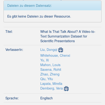
Dateien zu diesem Datensatz:
Es gibt keine Dateien zu dieser Ressource.
Titel:
What Is That Talk About? A Video-to-
Text Summarization Dataset for
Scientific Presentations
VerfasserIn:
Liu, Dongqi
Whitehouse, Chenxi
Yu, Xi
Mahon, Louis
Saxena, Rohit
Zhao, Zheng
Qiu, Yifu
Lapata, Mirella
Demberg, Vera
Sprache:
Englisch