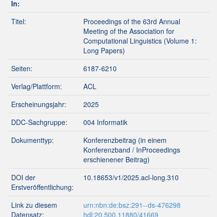
In:
Titel:
Proceedings of the 63rd Annual
Meeting of the Association for
Computational Linguistics (Volume 1:
Long Papers)
Seiten:
6187-6210
Verlag/Plattform:
ACL
Erscheinungsjahr:
2025
DDC-Sachgruppe:
004 Informatik
Dokumenttyp:
Konferenzbeitrag (in einem
Konferenzband / InProceedings
erschienener Beitrag)
DOI der
10.18653/v1/2025.acl-long.310
Erstveröffentlichung:
Link zu diesem
urn:nbn:de:bsz:291--ds-476298
Datensatz:
hdl:20.500.11880/41669