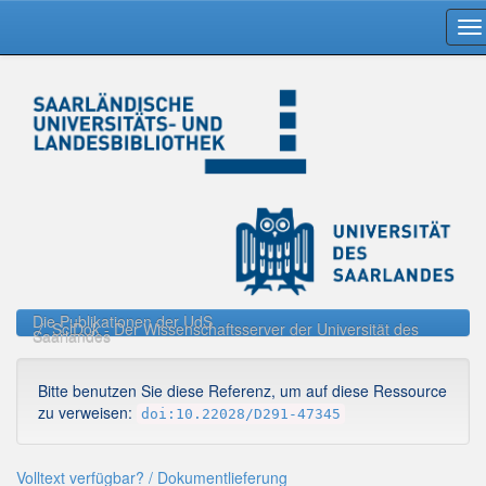
Skip
navigation
Die Publikationen der UdS
SciDok - Der Wissenschaftsserver der Universität des
Saarlandes
Bitte benutzen Sie diese Referenz, um auf diese Ressource
zu verweisen:
doi:10.22028/D291-47345
Volltext verfügbar? / Dokumentlieferung