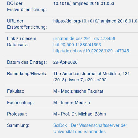
DOI der
10.1016/j.amjmed.2018.01.053
Erstveröffentlichung:
URL der
https://doi.org/10.1016/j.amjmed.2018.01.
Erstveröffentlichung:
Link zu diesem
urn:nbn:de:bsz:291--ds-473456
Datensatz:
hdl:20.500.11880/41653
http://dx.doi.org/10.22028/D291-47345
Datum des Eintrags:
29-Apr-2026
Bemerkung/Hinweis:
The American Journal of Medicine, 131
(2018), Issue 7, e291-e292
Fakultät:
M - Medizinische Fakultät
Fachrichtung:
M - Innere Medizin
Professur:
M - Prof. Dr. Michael Böhm
Sammlung:
SciDok - Der Wissenschaftsserver der
Universität des Saarlandes