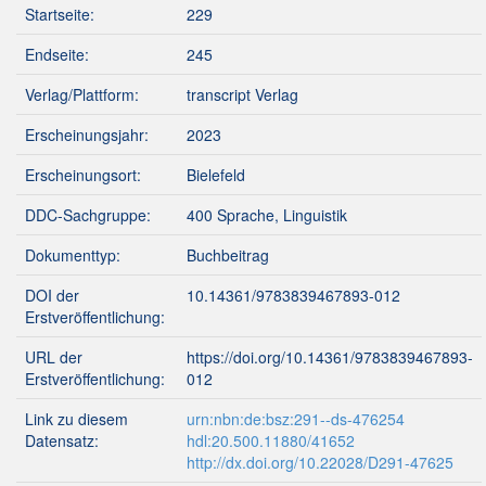
Startseite:
229
Endseite:
245
Verlag/Plattform:
transcript Verlag
Erscheinungsjahr:
2023
Erscheinungsort:
Bielefeld
DDC-Sachgruppe:
400 Sprache, Linguistik
Dokumenttyp:
Buchbeitrag
DOI der
10.14361/9783839467893-012
Erstveröffentlichung:
URL der
https://doi.org/10.14361/9783839467893-
Erstveröffentlichung:
012
Link zu diesem
urn:nbn:de:bsz:291--ds-476254
Datensatz:
hdl:20.500.11880/41652
http://dx.doi.org/10.22028/D291-47625