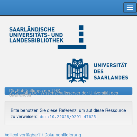
Skip
navigation
Die Publikationen der UdS
SciDok - Der Wissenschaftsserver der Universität des
Saarlandes
Bitte benutzen Sie diese Referenz, um auf diese Ressource
zu verweisen:
doi:10.22028/D291-47625
Volltext verfügbar? / Dokumentlieferung