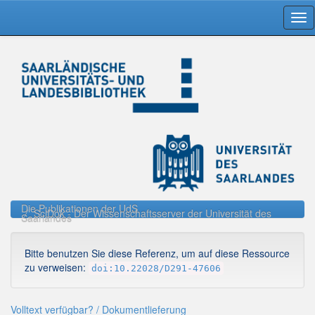
Skip
navigation
Die Publikationen der UdS
SciDok - Der Wissenschaftsserver der Universität des
Saarlandes
Bitte benutzen Sie diese Referenz, um auf diese Ressource
zu verweisen:
doi:10.22028/D291-47606
Volltext verfügbar? / Dokumentlieferung