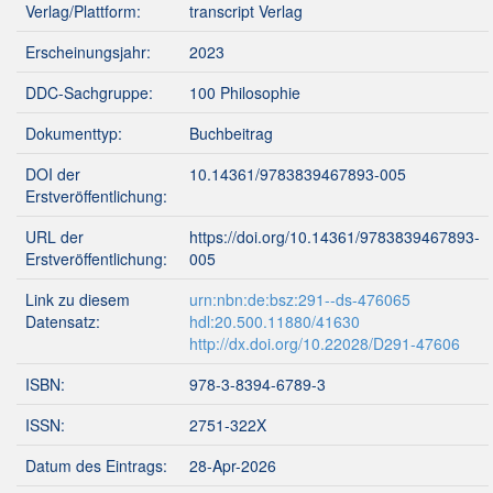
Verlag/Plattform:
transcript Verlag
Erscheinungsjahr:
2023
DDC-Sachgruppe:
100 Philosophie
Dokumenttyp:
Buchbeitrag
DOI der
10.14361/9783839467893-005
Erstveröffentlichung:
URL der
https://doi.org/10.14361/9783839467893-
Erstveröffentlichung:
005
Link zu diesem
urn:nbn:de:bsz:291--ds-476065
Datensatz:
hdl:20.500.11880/41630
http://dx.doi.org/10.22028/D291-47606
ISBN:
978-3-8394-6789-3
ISSN:
2751-322X
Datum des Eintrags:
28-Apr-2026