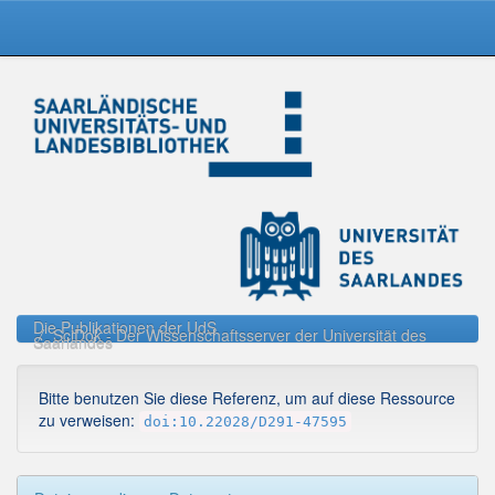
Skip
navigation
Die Publikationen der UdS
SciDok - Der Wissenschaftsserver der Universität des
Saarlandes
Bitte benutzen Sie diese Referenz, um auf diese Ressource
zu verweisen:
doi:10.22028/D291-47595