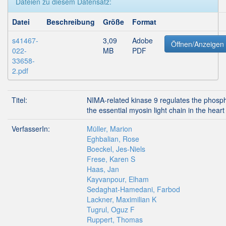
Dateien zu diesem Datensatz:
Datei
Beschreibung
Größe
Format
s41467-
3,09
Adobe
Öffnen/Anzeigen
022-
MB
PDF
33658-
2.pdf
Titel:
NIMA-related kinase 9 regulates the phosph
the essential myosin light chain in the heart
VerfasserIn:
Müller, Marion
Eghbalian, Rose
Boeckel, Jes-Niels
Frese, Karen S
Haas, Jan
Kayvanpour, Elham
Sedaghat-Hamedani, Farbod
Lackner, Maximilian K
Tugrul, Oguz F
Ruppert, Thomas