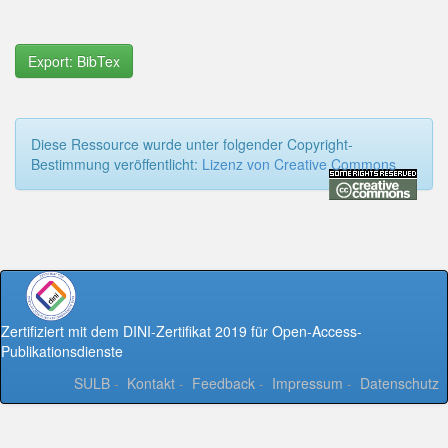
Export: BibTex
Diese Ressource wurde unter folgender Copyright-
Bestimmung veröffentlicht:
Lizenz von Creative Commons
Zertifiziert mit dem DINI-Zertifikat 2019 für Open-Access-
Publikationsdienste
SULB
-
Kontakt
-
Feedback
-
Impressum
-
Datenschutz