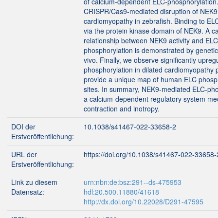
of calcium-dependent ELC-phosphorylation
CRISPR/Cas9-mediated disruption of NEK9 
cardiomyopathy in zebrafish. Binding to EL
via the protein kinase domain of NEK9. A c
relationship between NEK9 activity and ELC
phosphorylation is demonstrated by genetic 
vivo. Finally, we observe significantly upre
phosphorylation in dilated cardiomyopathy 
provide a unique map of human ELC phosph
sites. In summary, NEK9-mediated ELC-phos
a calcium-dependent regulatory system med
contraction and inotropy.
DOI der
10.1038/s41467-022-33658-2
Erstveröffentlichung:
URL der
https://doi.org/10.1038/s41467-022-33658-
Erstveröffentlichung:
Link zu diesem
urn:nbn:de:bsz:291--ds-475953
Datensatz:
hdl:20.500.11880/41618
http://dx.doi.org/10.22028/D291-47595