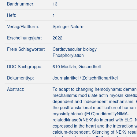
Bandnummer:
13
Heft:
1
Verlag/Plattform:
Springer Nature
Erscheinungsjahr:
2022
Freie Schlagwörter:
Cardiovascular biology
Phosphorylation
DDC-Sachgruppe:
610 Medizin, Gesundheit
Dokumenttyp:
Journalartikel / Zeitschriftenartikel
Abstract:
To adapt to changing hemodynamic demand
mechanisms mod ulate actin-myosin-kinetic
dependent and-independent mechanisms. W
the posttranslational modification of human 
myosinlightchain(ELC)andidentifyNIMA-
relatedkinase9(NEK9)to interact with ELC. 
expressed in the heart and the interaction w
calcium-dependent. Silencing of NEK9 result