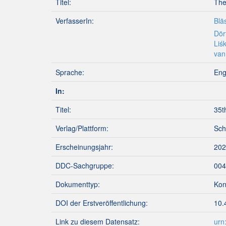
Titel:
The
VerfasserIn:
Blä
Dörf
Liś
van
Sprache:
Eng
In:
Titel:
35t
Verlag/Plattform:
Sch
Erscheinungsjahr:
202
DDC-Sachgruppe:
004
Dokumenttyp:
Kon
DOI der Erstveröffentlichung:
10.
Link zu diesem Datensatz:
urn