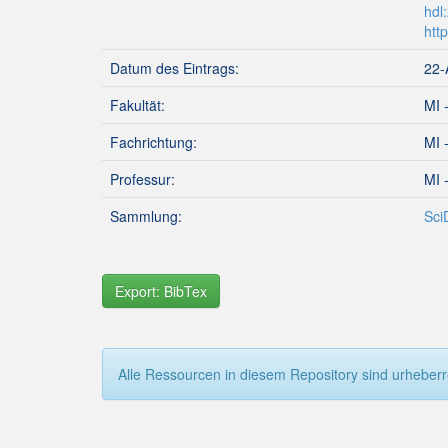
hdl
htt
Datum des Eintrags:
22-
Fakultät:
MI 
Fachrichtung:
MI 
Professur:
MI 
Sammlung:
Sci
Export: BibTex
Alle Ressourcen in diesem Repository sind urheberre