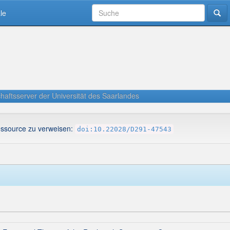
le
haftsserver der Universität des Saarlandes
essource zu verweisen:
doi:10.22028/D291-47543