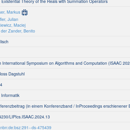
 Existential Theory of the Reals with Summation Operators
ser, Markus
ler, Julian
kiewicz, Maciej
 der Zander, Benito
lisch
h International Symposium on Algorithms and Computation (ISAAC 202
loss Dagstuhl
4
 Informatik
ferenzbeitrag (in einem Konferenzband / InProceedings erschienener B
4230/LIPIcs.ISAAC.2024.13
:nbn:de:bsz:291--ds-475439