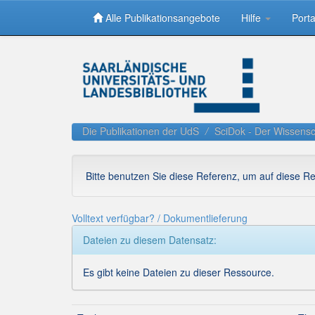
Alle Publikationsangebote
Hilfe
Porta
Skip
navigation
Die Publikationen der UdS
SciDok - Der Wissensc
Bitte benutzen Sie diese Referenz, um auf diese R
Volltext verfügbar? / Dokumentlieferung
Dateien zu diesem Datensatz:
Es gibt keine Dateien zu dieser Ressource.