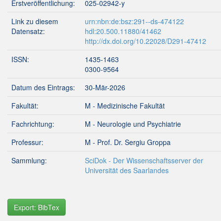
Erstveröffentlichung:
025-02942-y
Link zu diesem
urn:nbn:de:bsz:291--ds-474122
Datensatz:
hdl:20.500.11880/41462
http://dx.doi.org/10.22028/D291-47412
ISSN:
1435-1463
0300-9564
Datum des Eintrags:
30-Mär-2026
Fakultät:
M - Medizinische Fakultät
Fachrichtung:
M - Neurologie und Psychiatrie
Professur:
M - Prof. Dr. Sergiu Groppa
Sammlung:
SciDok - Der Wissenschaftsserver der
Universität des Saarlandes
Export: BibTex