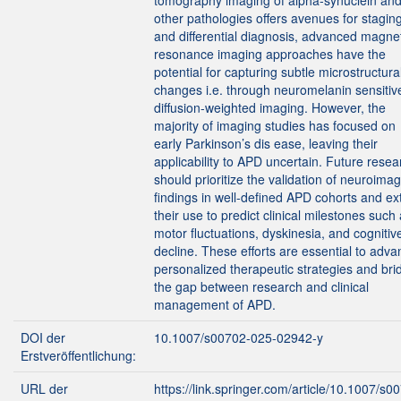
tomography imaging of alpha-synuclein an
other pathologies offers avenues for stagin
and differential diagnosis, advanced magne
resonance imaging approaches have the
potential for capturing subtle microstructura
changes i.e. through neuromelanin sensitiv
diffusion-weighted imaging. However, the
majority of imaging studies has focused on
early Parkinson’s dis ease, leaving their
applicability to APD uncertain. Future resea
should prioritize the validation of neuroima
findings in well-defined APD cohorts and e
their use to predict clinical milestones such
motor fluctuations, dyskinesia, and cognitiv
decline. These efforts are essential to adv
personalized therapeutic strategies and bri
the gap between research and clinical
management of APD.
DOI der
10.1007/s00702-025-02942-y
Erstveröffentlichung:
URL der
https://link.springer.com/article/10.1007/s0