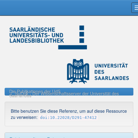
Skip
navigation
Die Publikationen der UdS
SciDok - Der Wissenschaftsserver der Universität des
Saarlandes
Bitte benutzen Sie diese Referenz, um auf diese Ressource
zu verweisen:
doi:10.22028/D291-47412