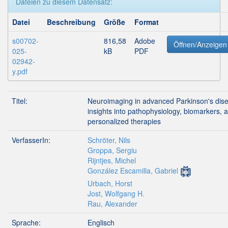
Dateien zu diesem Datensatz:
Datei
Beschreibung
Größe
Format
s00702-
816,58
Adobe
Öffnen/Anzeigen
025-
kB
PDF
02942-
y.pdf
Titel:
Neuroimaging in advanced Parkinson's dis
insights into pathophysiology, biomarkers, 
personalized therapies
VerfasserIn:
Schröter, Nils
Groppa, Sergiu
Rijntjes, Michel
González Escamilla, Gabriel
Urbach, Horst
Jost, Wolfgang H.
Rau, Alexander
Sprache:
Englisch