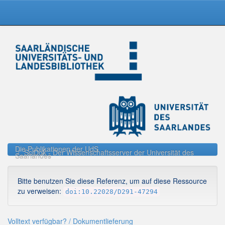
Skip
navigation
Die Publikationen der UdS
SciDok - Der Wissenschaftsserver der Universität des
Saarlandes
Bitte benutzen Sie diese Referenz, um auf diese Ressource
zu verweisen:
doi:10.22028/D291-47294
Volltext verfügbar? / Dokumentlieferung