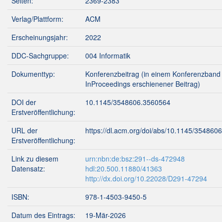
Seiten:
2369-2383
Verlag/Plattform:
ACM
Erscheinungsjahr:
2022
DDC-Sachgruppe:
004 Informatik
Dokumenttyp:
Konferenzbeitrag (in einem Konferenzband 
InProceedings erschienener Beitrag)
DOI der
10.1145/3548606.3560564
Erstveröffentlichung:
URL der
https://dl.acm.org/doi/abs/10.1145/354860
Erstveröffentlichung:
Link zu diesem
urn:nbn:de:bsz:291--ds-472948
Datensatz:
hdl:20.500.11880/41363
http://dx.doi.org/10.22028/D291-47294
ISBN:
978-1-4503-9450-5
Datum des Eintrags:
19-Mär-2026