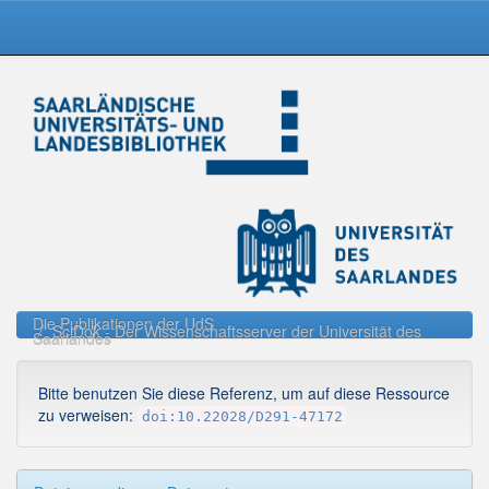
Skip
navigation
Die Publikationen der UdS
SciDok - Der Wissenschaftsserver der Universität des
Saarlandes
Bitte benutzen Sie diese Referenz, um auf diese Ressource
zu verweisen:
doi:10.22028/D291-47172