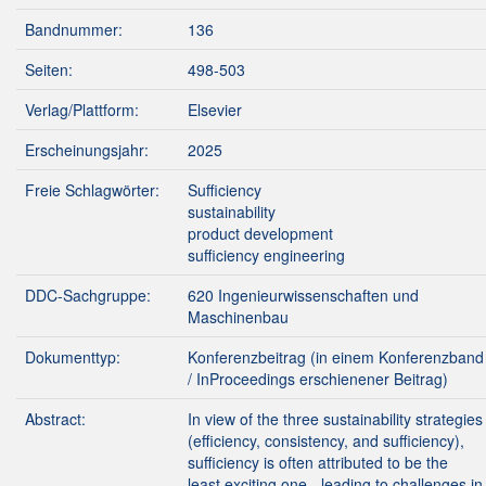
Bandnummer:
136
Seiten:
498-503
Verlag/Plattform:
Elsevier
Erscheinungsjahr:
2025
Freie Schlagwörter:
Sufficiency
sustainability
product development
sufficiency engineering
DDC-Sachgruppe:
620 Ingenieurwissenschaften und
Maschinenbau
Dokumenttyp:
Konferenzbeitrag (in einem Konferenzband
/ InProceedings erschienener Beitrag)
Abstract:
In view of the three sustainability strategies
(efficiency, consistency, and sufficiency),
sufficiency is often attributed to be the
least exciting one - leading to challenges in