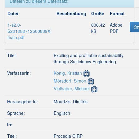
Dateien zu diesem Datensatz:
Datei
Beschreibung
Größe
Format
1-s2.0-
806,42
Adobe
Öf
S221282712500839X-
kB
PDF
main.pdf
Titel:
Exciting and profitable sustainability
through Sufficiency Engineering
VerfasserIn:
König, Kristian
Mörsdorf, Simon
Vielhaber, Michael
HerausgeberIn:
Mourtzis, Dimitris
Sprache:
Englisch
In:
Titel:
Procedia CIRP