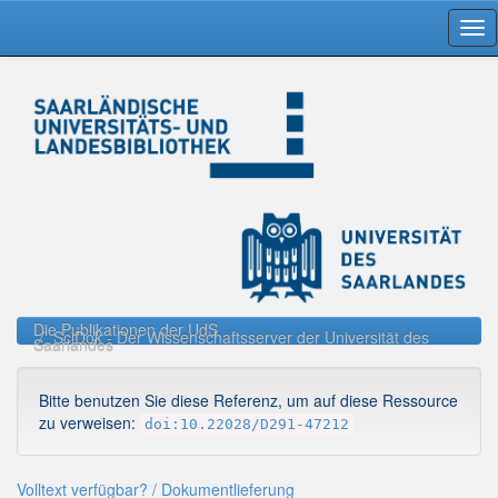
Skip
navigation
Die Publikationen der UdS
SciDok - Der Wissenschaftsserver der Universität des
Saarlandes
Bitte benutzen Sie diese Referenz, um auf diese Ressource
zu verweisen:
doi:10.22028/D291-47212
Volltext verfügbar? / Dokumentlieferung