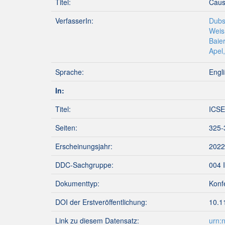
Titel:
Caus
VerfasserIn:
Dubs
Weis,
Baier
Apel
Sprache:
Engl
In:
Titel:
ICSE
Seiten:
325-
Erscheinungsjahr:
2022
DDC-Sachgruppe:
004 
Dokumenttyp:
Konf
DOI der Erstveröffentlichung:
10.1
Link zu diesem Datensatz:
urn: