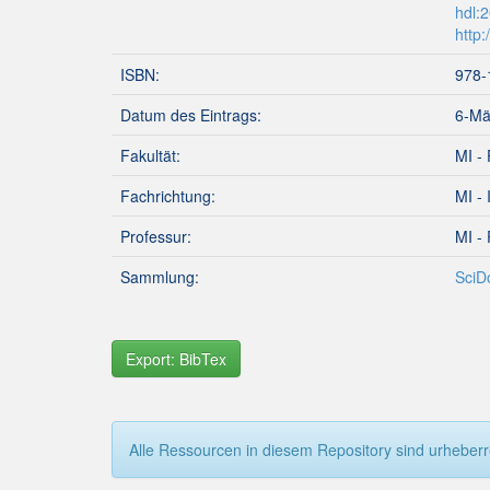
hdl:
http
ISBN:
978-
Datum des Eintrags:
6-Mä
Fakultät:
MI - 
Fachrichtung:
MI - 
Professur:
MI - 
Sammlung:
SciD
Export: BibTex
Alle Ressourcen in diesem Repository sind urheberre