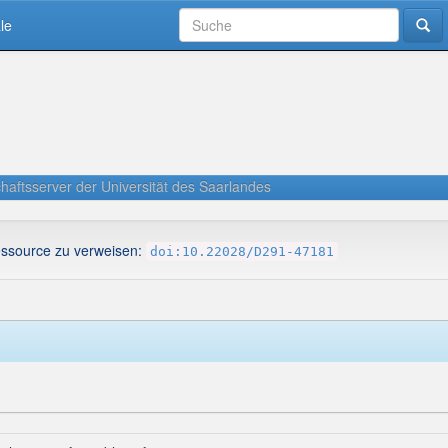
le
haftsserver der Universität des Saarlandes
essource zu verweisen:
doi:10.22028/D291-47181