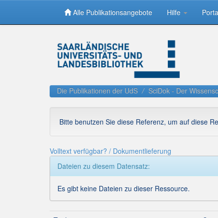
Alle Publikationsangebote
Hilfe
Porta
Skip
navigation
Die Publikationen der UdS
SciDok - Der Wissensc
Bitte benutzen Sie diese Referenz, um auf diese R
Volltext verfügbar? / Dokumentlieferung
Dateien zu diesem Datensatz:
Es gibt keine Dateien zu dieser Ressource.