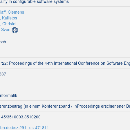
ality in configurable software systems
laff, Clemens
 Kallistos
, Christel
, Sven
isch
 '22: Proceedings of the 44th International Conference on Software En
337
Informatik
erenzbeitrag (in einem Konferenzband / InProceedings erschienener Be
145/3510003.3510200
nbn:de:bsz:291--ds-471811