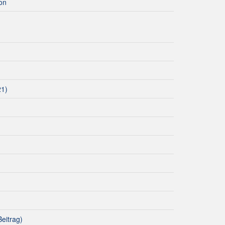
ion
21)
eitrag)