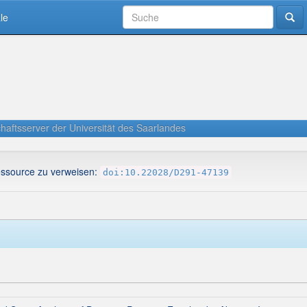
le
haftsserver der Universität des Saarlandes
essource zu verweisen:
doi:10.22028/D291-47139