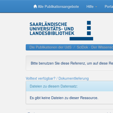
Alle Publikationsangebote
Hilfe
Porta
Skip
navigation
Die Publikationen der UdS
SciDok - Der Wissensc
Bitte benutzen Sie diese Referenz, um auf diese R
Volltext verfügbar? / Dokumentlieferung
Dateien zu diesem Datensatz:
Es gibt keine Dateien zu dieser Ressource.