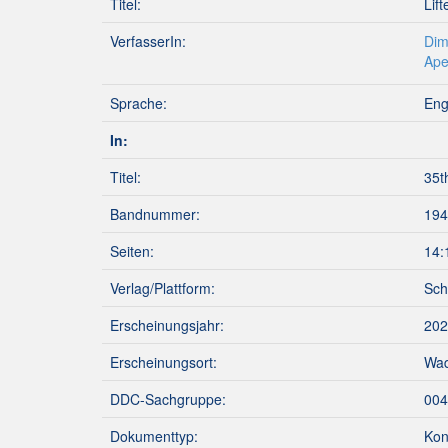
Titel:
Lif
VerfasserIn:
Dim
Ape
Sprache:
Eng
In:
Titel:
35t
Bandnummer:
194
Seiten:
14:
Verlag/Plattform:
Sch
Erscheinungsjahr:
202
Erscheinungsort:
Wa
DDC-Sachgruppe:
004
Dokumenttyp:
Kon