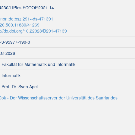
4230/LIPIcs.ECOOP.2021.14
:nbn:de:bsz:291--ds-471391
:20.500.11880/41269
p://dx.doi.org/10.22028/D291-47139
-3-95977-190-0
är-2026
- Fakultät für Mathematik und Informatik
- Informatik
- Prof. Dr. Sven Apel
Dok - Der Wissenschaftsserver der Universität des Saarlandes