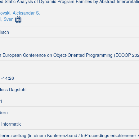
ted Static Analysis of Dynamic Program Families by Abstract Interpretat
ovski, Aleksandar S.
l, Sven
lisch
h European Conference on Object-Oriented Programming (ECOOP 20
1-14:28
loss Dagstuhl
1
dern
 Informatik
ferenzbeitrag (in einem Konferenzband / InProceedings erschienener B