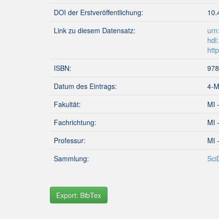
DOI der Erstveröffentlichung:
10.
Link zu diesem Datensatz:
urn
hdl
htt
ISBN:
978
Datum des Eintrags:
4-M
Fakultät:
MI 
Fachrichtung:
MI 
Professur:
MI 
Sammlung:
Sci
Export: BibTex