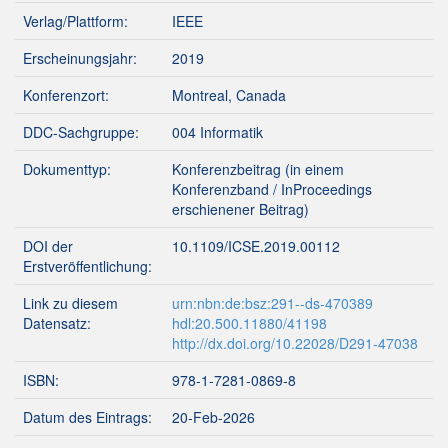
Verlag/Plattform:
IEEE
Erscheinungsjahr:
2019
Konferenzort:
Montreal, Canada
DDC-Sachgruppe:
004 Informatik
Dokumenttyp:
Konferenzbeitrag (in einem
Konferenzband / InProceedings
erschienener Beitrag)
DOI der
10.1109/ICSE.2019.00112
Erstveröffentlichung:
Link zu diesem
urn:nbn:de:bsz:291--ds-470389
Datensatz:
hdl:20.500.11880/41198
http://dx.doi.org/10.22028/D291-47038
ISBN:
978-1-7281-0869-8
Datum des Eintrags:
20-Feb-2026