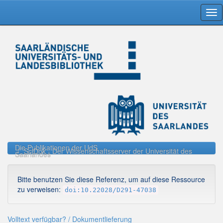
Skip
navigation
Die Publikationen der UdS
SciDok - Der Wissenschaftsserver der Universität des
Saarlandes
Bitte benutzen Sie diese Referenz, um auf diese Ressource
zu verweisen:
doi:10.22028/D291-47038
Volltext verfügbar? / Dokumentlieferung