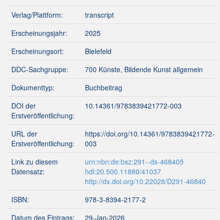
Verlag/Plattform:
transcript
Erscheinungsjahr:
2025
Erscheinungsort:
Bielefeld
DDC-Sachgruppe:
700 Künste, Bildende Kunst allgemein
Dokumenttyp:
Buchbeitrag
DOI der
10.14361/9783839421772-003
Erstveröffentlichung:
URL der
https://doi.org/10.14361/9783839421772-
Erstveröffentlichung:
003
Link zu diesem
urn:nbn:de:bsz:291--ds-468405
Datensatz:
hdl:20.500.11880/41037
http://dx.doi.org/10.22028/D291-46840
ISBN:
978-3-8394-2177-2
Datum des Eintrags:
29-Jan-2026