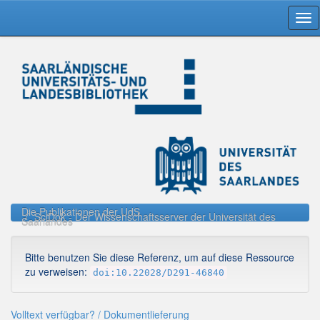
Skip
navigation
Die Publikationen der UdS
SciDok - Der Wissenschaftsserver der Universität des
Saarlandes
Bitte benutzen Sie diese Referenz, um auf diese Ressource
zu verweisen:
doi:10.22028/D291-46840
Volltext verfügbar? / Dokumentlieferung