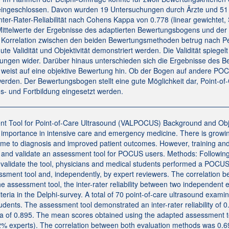
eingeschlossen. Davon wurden 19 Untersuchungen durch Ärzte und 51 
er-Rater-Reliabilität nach Cohens Kappa von 0.778 (linear gewichtet, 
Mittelwerte der Ergebnisse des adaptierten Bewertungsbogens und der
 Korrelation zwischen den beiden Bewertungsmethoden betrug nach Pea
 Validität und Objektivität demonstriert werden. Die Validität spiegel
ngen wider. Darüber hinaus unterschieden sich die Ergebnisse des B
tät weist auf eine objektive Bewertung hin. Ob der Bogen auf andere PO
werden. Der Bewertungsbogen stellt eine gute Möglichkeit dar, Point-o
s- und Fortbildung eingesetzt werden.
ment Tool for Point-of-Care Ultrasound (VALPOCUS) Background and Objec
importance in intensive care and emergency medicine. There is growi
time to diagnosis and improved patient outcomes. However, training an
p and validate an assessment tool for POCUS users. Methods: Following
 validate the tool, physicians and medical students performed a POC
sment tool and, independently, by expert reviewers. The correlation 
the assessment tool, the inter-rater reliability between two independe
iteria in the Delphi-survey. A total of 70 point-of-care ultrasound exam
udents. The assessment tool demonstrated an inter-rater reliability of 
ha of 0.895. The mean scores obtained using the adapted assessment to
2% experts). The correlation between both evaluation methods was 0.6