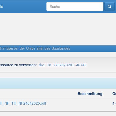
le
haftsserver der Universität des Saarlandes
essource zu verweisen:
doi:10.22028/D291-46743
Beschreibung
G
H_NP_TH_NP24042025.pdf
4