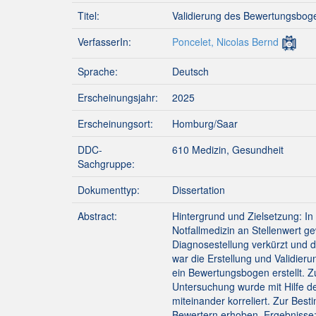
Titel:
Validierung des Bewertungsbog
VerfasserIn:
Poncelet, Nicolas Bernd
Sprache:
Deutsch
Erscheinungsjahr:
2025
Erscheinungsort:
Homburg/Saar
DDC-
610 Medizin, Gesundheit
Sachgruppe:
Dokumenttyp:
Dissertation
Abstract:
Hintergrund und Zielsetzung: I
Notfallmedizin an Stellenwert g
Diagnosestellung verkürzt und d
war die Erstellung und Validie
ein Bewertungsbogen erstellt. 
Untersuchung wurde mit Hilfe d
miteinander korreliert. Zur Bes
Bewertern erhoben. Ergebnisse: