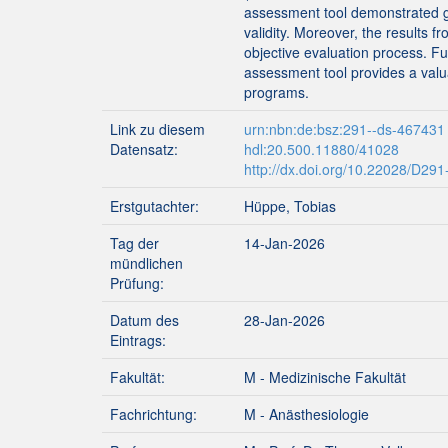
assessment tool demonstrated go
validity. Moreover, the results f
objective evaluation process. F
assessment tool provides a val
programs.
Link zu diesem
urn:nbn:de:bsz:291--ds-467431
Datensatz:
hdl:20.500.11880/41028
http://dx.doi.org/10.22028/D29
Erstgutachter:
Hüppe, Tobias
Tag der
14-Jan-2026
mündlichen
Prüfung:
Datum des
28-Jan-2026
Eintrags:
Fakultät:
M - Medizinische Fakultät
Fachrichtung:
M - Anästhesiologie