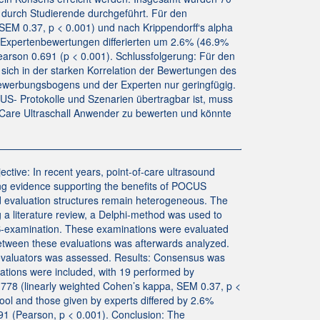
durch Studierende durchgeführt. Für den
SEM 0.37, p < 0.001) und nach Krippendorff‘s alpha
 Expertenbewertungen differierten um 2.6% (46.9%
rson 0.691 (p < 0.001). Schlussfolgerung: Für den
t sich in der starken Korrelation der Bewertungen des
ewerbungsbogens und der Experten nur geringfügig.
CUS- Protokolle und Szenarien übertragbar ist, muss
f-Care Ultraschall Anwender zu bewerten und könnte
tive: In recent years, point-of-care ultrasound
ng evidence supporting the benefits of POCUS
d evaluation structures remain heterogeneous. The
 a literature review, a Delphi-method was used to
US-examination. These examinations were evaluated
between these evaluations was afterwards analyzed.
nt evaluators was assessed. Results: Consensus was
inations were included, with 19 performed by
0.778 (linearly weighted Cohen’s kappa, SEM 0.37, p <
ol and those given by experts differed by 2.6%
91 (Pearson, p < 0.001). Conclusion: The