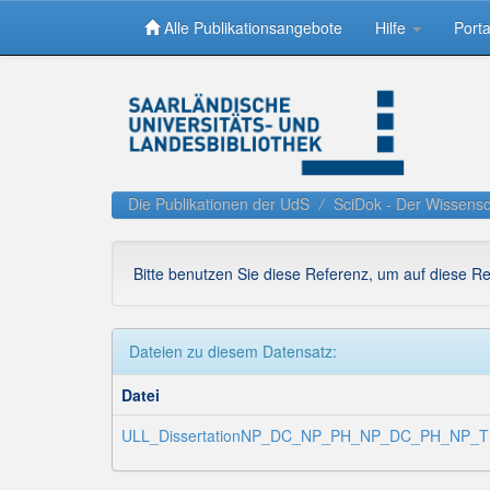
Alle Publikationsangebote
Hilfe
Porta
Skip
navigation
Die Publikationen der UdS
SciDok - Der Wissensc
Bitte benutzen Sie diese Referenz, um auf diese R
Dateien zu diesem Datensatz:
Datei
ULL_DissertationNP_DC_NP_PH_NP_DC_PH_NP_T