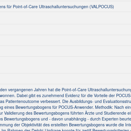
ens für Point-of-Care Ultraschalluntersuchungen (VALPOCUS)
n den vergangenen Jahren hat die Point-of-Care Ultraschalluntersuchun
ewonnen. Dabei gibt es zunehmend Evidenz für die Vorteile der POCUS-
as Patientenoutcome verbessert. Die Ausbildungs- und Evaluationsstruk
rung eines Bewertungsbogens für POCUS-Anwender. Methodik: Nach eine
Zur Validierung des Bewertungsbogens führten Ärzte und Studierende
es Bewertungsbogens und - davon unabhängig - durch Experten beurte
timmung der Objektivität des erstellten Bewertungsbogens wurde die Int
 Im Rahmen der Delphi-Umfrage konnte für zwölf Bewertungskriterien