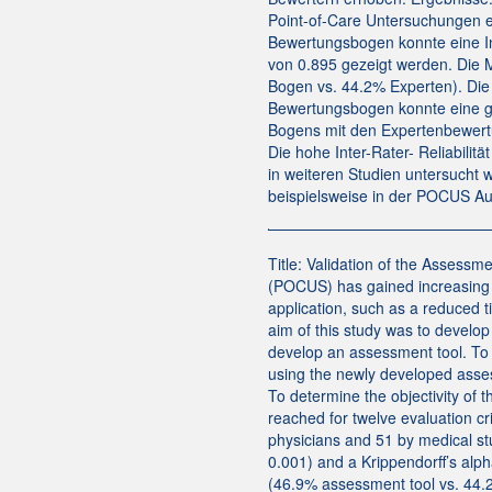
Point-of-Care Untersuchungen 
Bewertungsbogen konnte eine Int
von 0.895 gezeigt werden. Die 
Bogen vs. 44.2% Experten). Die
Bewertungsbogen konnte eine gute
Bogens mit den Expertenbewertu
Die hohe Inter-Rater- Reliabili
in weiteren Studien untersucht 
beispielsweise in der POCUS Au
Title: Validation of the Assess
(POCUS) has gained increasing 
application, such as a reduced 
aim of this study was to develo
develop an assessment tool. To
using the newly developed asses
To determine the objectivity of 
reached for twelve evaluation cr
physicians and 51 by medical st
0.001) and a Krippendorff’s alp
(46.9% assessment tool vs. 44.