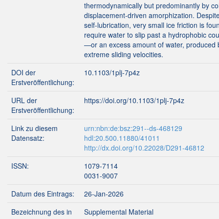
thermodynamically but predominantly by co
displacement-driven amorphization. Despite
self-lubrication, very small ice friction is fou
require water to slip past a hydrophobic co
—or an excess amount of water, produced b
extreme sliding velocities.
DOI der
10.1103/1plj-7p4z
Erstveröffentlichung:
URL der
https://doi.org/10.1103/1plj-7p4z
Erstveröffentlichung:
Link zu diesem
urn:nbn:de:bsz:291--ds-468129
Datensatz:
hdl:20.500.11880/41011
http://dx.doi.org/10.22028/D291-46812
ISSN:
1079-7114
0031-9007
Datum des Eintrags:
26-Jan-2026
Bezeichnung des in
Supplemental Material