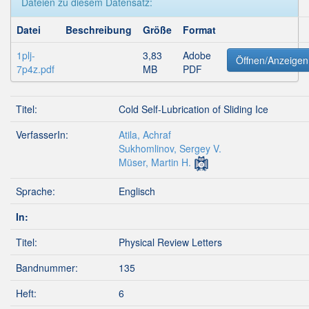
Dateien zu diesem Datensatz:
Datei
Beschreibung
Größe
Format
1plj-
3,83
Adobe
Öffnen/Anzeigen
7p4z.pdf
MB
PDF
Titel:
Cold Self-Lubrication of Sliding Ice
VerfasserIn:
Atila, Achraf
Sukhomlinov, Sergey V.
Müser, Martin H.
Sprache:
Englisch
In:
Titel:
Physical Review Letters
Bandnummer:
135
Heft:
6