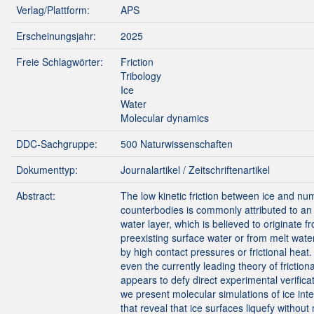
Verlag/Plattform:
APS
Erscheinungsjahr:
2025
Freie Schlagwörter:
Friction
Tribology
Ice
Water
Molecular dynamics
DDC-Sachgruppe:
500 Naturwissenschaften
Dokumenttyp:
Journalartikel / Zeitschriftenartikel
Abstract:
The low kinetic friction between ice and n
counterbodies is commonly attributed to an i
water layer, which is believed to originate f
preexisting surface water or from melt wate
by high contact pressures or frictional heat
even the currently leading theory of friction
appears to defy direct experimental verifica
we present molecular simulations of ice int
that reveal that ice surfaces liquefy without