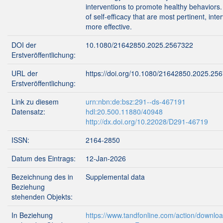
interventions to promote healthy behaviors.
of self-efficacy that are most pertinent, in
more effective.
DOI der
10.1080/21642850.2025.2567322
Erstveröffentlichung:
URL der
https://doi.org/10.1080/21642850.2025.25
Erstveröffentlichung:
Link zu diesem
urn:nbn:de:bsz:291--ds-467191
Datensatz:
hdl:20.500.11880/40948
http://dx.doi.org/10.22028/D291-46719
ISSN:
2164-2850
Datum des Eintrags:
12-Jan-2026
Bezeichnung des in
Supplemental data
Beziehung
stehenden Objekts:
In Beziehung
https://www.tandfonline.com/action/downl