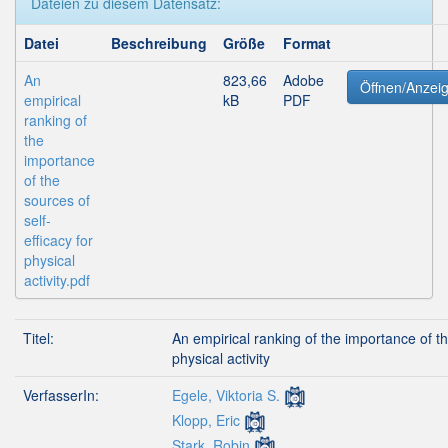
Dateien zu diesem Datensatz:
Datei
Beschreibung
Größe
Format
An
823,66
Adobe
Öffnen/Anzei
empirical
kB
PDF
ranking of
the
importance
of the
sources of
self-
efficacy for
physical
activity.pdf
Titel:
An empirical ranking of the importance of th
physical activity
VerfasserIn:
Egele, Viktoria S.
Klopp, Eric
Stark, Robin