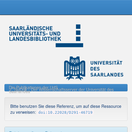
Skip
navigation
Die Publikationen der UdS
SciDok - Der Wissenschaftsserver der Universität des
Saarlandes
Bitte benutzen Sie diese Referenz, um auf diese Ressource
zu verweisen:
doi:10.22028/D291-46719