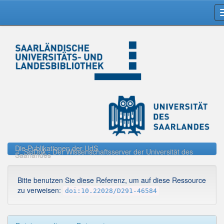
Skip
navigation
Die Publikationen der UdS
SciDok - Der Wissenschaftsserver der Universität des
Saarlandes
Bitte benutzen Sie diese Referenz, um auf diese Ressource
zu verweisen:
doi:10.22028/D291-46584