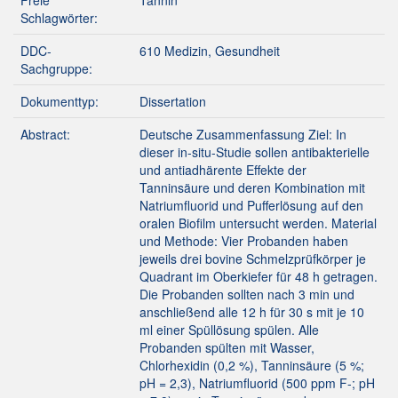
Freie
Tannin
Schlagwörter:
DDC-
610 Medizin, Gesundheit
Sachgruppe:
Dokumenttyp:
Dissertation
Abstract:
Deutsche Zusammenfassung Ziel: In
dieser in-situ-Studie sollen antibakterielle
und antiadhärente Effekte der
Tanninsäure und deren Kombination mit
Natriumfluorid und Pufferlösung auf den
oralen Biofilm untersucht werden. Material
und Methode: Vier Probanden haben
jeweils drei bovine Schmelzprüfkörper je
Quadrant im Oberkiefer für 48 h getragen.
Die Probanden sollten nach 3 min und
anschließend alle 12 h für 30 s mit je 10
ml einer Spüllösung spülen. Alle
Probanden spülten mit Wasser,
Chlorhexidin (0,2 %), Tanninsäure (5 %;
pH = 2,3), Natriumfluorid (500 ppm F-; pH