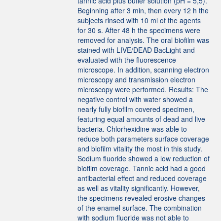
tannic acid plus buffer solution (pH = 5,5).
Beginning after 3 min, then every 12 h the
subjects rinsed with 10 ml of the agents
for 30 s. After 48 h the specimens were
removed for analysis. The oral biofilm was
stained with LIVE/DEAD BacLight and
evaluated with the fluorescence
microscope. In addition, scanning electron
microscopy and transmission electron
microscopy were performed. Results: The
negative control with water showed a
nearly fully biofilm covered specimen,
featuring equal amounts of dead and live
bacteria. Chlorhexidine was able to
reduce both parameters surface coverage
and biofilm vitality the most in this study.
Sodium fluoride showed a low reduction of
biofilm coverage. Tannic acid had a good
antibacterial effect and reduced coverage
as well as vitality significantly. However,
the specimens revealed erosive changes
of the enamel surface. The combination
with sodium fluoride was not able to