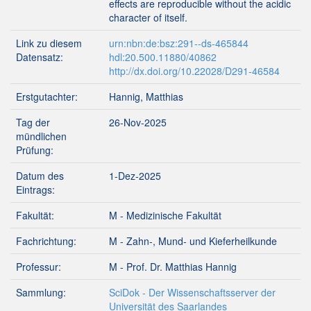
effects are reproducible without the acidic
character of itself.
Link zu diesem
urn:nbn:de:bsz:291--ds-465844
Datensatz:
hdl:20.500.11880/40862
http://dx.doi.org/10.22028/D291-46584
Erstgutachter:
Hannig, Matthias
Tag der
26-Nov-2025
mündlichen
Prüfung:
Datum des
1-Dez-2025
Eintrags:
Fakultät:
M - Medizinische Fakultät
Fachrichtung:
M - Zahn-, Mund- und Kieferheilkunde
Professur:
M - Prof. Dr. Matthias Hannig
Sammlung:
SciDok - Der Wissenschaftsserver der
Universität des Saarlandes