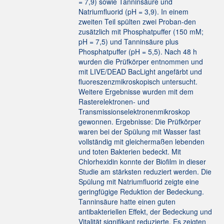
= 7,9) sowie Tanninsäure und
Natriumfluorid (pH = 3,9). In einem
zweiten Teil spülten zwei Proban-den
zusätzlich mit Phosphatpuffer (150 mM;
pH = 7,5) und Tanninsäure plus
Phosphatpuffer (pH = 5,5). Nach 48 h
wurden die Prüfkörper entnommen und
mit LIVE/DEAD BacLight angefärbt und
fluoreszenzmikroskopisch untersucht.
Weitere Ergebnisse wurden mit dem
Rasterelektronen- und
Transmissionselektronenmikroskop
gewonnen. Ergebnisse: Die Prüfkörper
waren bei der Spülung mit Wasser fast
vollständig mit gleichermaßen lebenden
und toten Bakterien bedeckt. Mit
Chlorhexidin konnte der Biofilm in dieser
Studie am stärksten reduziert werden. Die
Spülung mit Natriumfluorid zeigte eine
geringfügige Reduktion der Bedeckung.
Tanninsäure hatte einen guten
antibakteriellen Effekt, der Bedeckung und
Vitalität signifikant reduzierte. Es zeigten