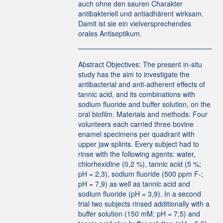
auch ohne den sauren Charakter
antibakteriell und antiadhärent wirksam.
Damit ist sie ein vielversprechendes
orales Antiseptikum.
Abstract Objectives: The present in-situ
study has the aim to investigate the
antibacterial and anti-adherent effects of
tannic acid, and its combinations with
sodium fluoride and buffer solution, on the
oral biofilm. Materials and methods: Four
volunteers each carried three bovine
enamel specimens per quadrant with
upper jaw splints. Every subject had to
rinse with the following agents: water,
chlorhexidine (0,2 %), tannic acid (5 %;
pH = 2,3), sodium fluoride (500 ppm F-;
pH = 7,9) as well as tannic acid and
sodium fluoride (pH = 3,9). In a second
trial two subjects rinsed additionally with a
buffer solution (150 mM; pH = 7,5) and