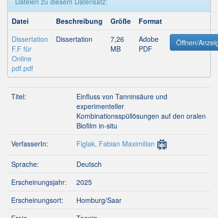
Dateien zu diesem Datensatz:
Datei
Beschreibung
Größe
Format
Dissertation
Dissertation
7,26
Adobe
Öffnen/Anzei
F.F für
MB
PDF
Online
pdf.pdf
Titel:
Einfluss von Tanninsäure und
experimenteller
Kombinationsspüllösungen auf den oralen
Biofilm in-situ
VerfasserIn:
Figlak, Fabian Maximilian
Sprache:
Deutsch
Erscheinungsjahr:
2025
Erscheinungsort:
Homburg/Saar