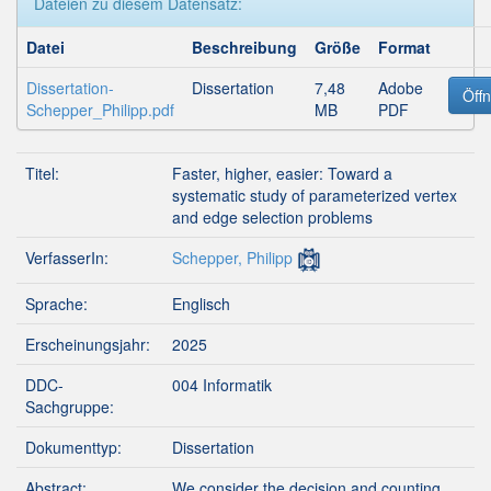
Dateien zu diesem Datensatz:
Datei
Beschreibung
Größe
Format
Dissertation-
Dissertation
7,48
Adobe
Öff
Schepper_Philipp.pdf
MB
PDF
Titel:
Faster, higher, easier: Toward a
systematic study of parameterized vertex
and edge selection problems
VerfasserIn:
Schepper, Philipp
Sprache:
Englisch
Erscheinungsjahr:
2025
DDC-
004 Informatik
Sachgruppe:
Dokumenttyp:
Dissertation
Abstract:
We consider the decision and counting