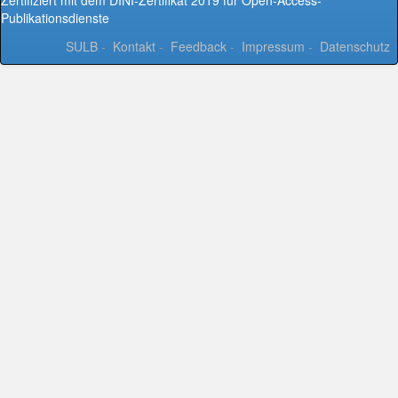
Zertifiziert mit dem DINI-Zertifikat 2019 für Open-Access-
Publikationsdienste
SULB
-
Kontakt
-
Feedback
-
Impressum
-
Datenschutz