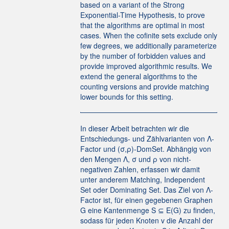
based on a variant of the Strong
Exponential-Time Hypothesis, to prove
that the algorithms are optimal in most
cases. When the cofinite sets exclude only
few degrees, we additionally parameterize
by the number of forbidden values and
provide improved algorithmic results. We
extend the general algorithms to the
counting versions and provide matching
lower bounds for this setting.
In dieser Arbeit betrachten wir die
Entschiedungs- und Zählvarianten von Λ-
Factor und (σ,ρ)-DomSet. Abhängig von
den Mengen Λ, σ und ρ von nicht-
negativen Zahlen, erfassen wir damit
unter anderem Matching, Independent
Set oder Dominating Set. Das Ziel von Λ-
Factor ist, für einen gegebenen Graphen
G eine Kantenmenge S ⊆ E(G) zu finden,
sodass für jeden Knoten v die Anzahl der