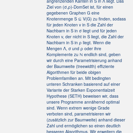
angrenzenden Kanten in S in Λ liegt. Das
Ziel von (σ,ρ)-DomSet ist, für einen
gegebenen Graphen G eine
Knotenmenge S ⊆ V(G) zu finden, sodass
für jeden Knoten v in S die Zahl der
Nachbarn in S in σ liegt und für jeden
Knoten v, der nicht in S liegt, die Zahl der
Nachbarn in S in ρ liegt. Wenn die
Mengen Λ, σ und ρ oder ihre
Komplemente zu ℕ endlich sind, geben
wir durch eine Parametrisierung anhand
der Baumweite (treewidth) effiziente
Algorithmen für beide obigen
Problemfamilien an. Mit bedingten
unteren Schranken basierend auf einer
Variante der Starken Exponentialzeit
Hypothese (SETH) beweisen wir, dass
unsere Programme annähernd optimal
sind. Wenn extrem wenige Grade
verboten sind, parametrisieren wir
(zusätzlich zur Baumweite) anhand dieser
Zahl und ermöglichen so einen deutlich
besseren Algorithmus. Wir erweitern die