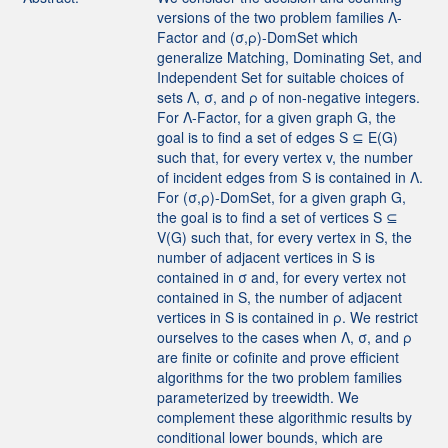
versions of the two problem families Λ-
Factor and (σ,ρ)-DomSet which
generalize Matching, Dominating Set, and
Independent Set for suitable choices of
sets Λ, σ, and ρ of non-negative integers.
For Λ-Factor, for a given graph G, the
goal is to find a set of edges S ⊆ E(G)
such that, for every vertex v, the number
of incident edges from S is contained in Λ.
For (σ,ρ)-DomSet, for a given graph G,
the goal is to find a set of vertices S ⊆
V(G) such that, for every vertex in S, the
number of adjacent vertices in S is
contained in σ and, for every vertex not
contained in S, the number of adjacent
vertices in S is contained in ρ. We restrict
ourselves to the cases when Λ, σ, and ρ
are finite or cofinite and prove efficient
algorithms for the two problem families
parameterized by treewidth. We
complement these algorithmic results by
conditional lower bounds, which are