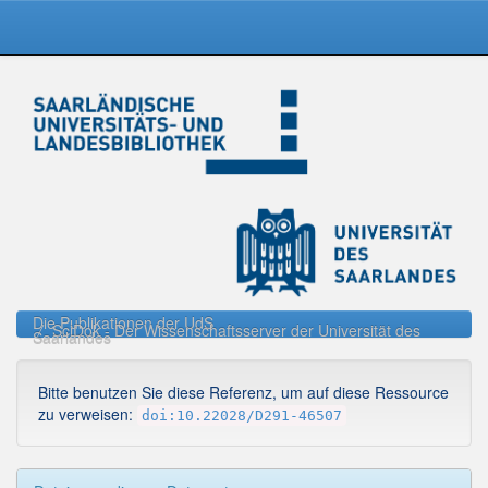
Skip
navigation
Die Publikationen der UdS
SciDok - Der Wissenschaftsserver der Universität des
Saarlandes
Bitte benutzen Sie diese Referenz, um auf diese Ressource
zu verweisen:
doi:10.22028/D291-46507