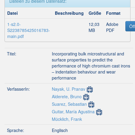
Dateien zu diesem Datensatz:
Datei
Beschreibung
Größe
Format
1-s2.0-
12,03
Adobe
Öf
S2238785425016783-
MB
PDF
main.pdf
Titel:
Incorporating bulk microstructural and
surface properties to predict the
performance of high chromium cast irons
– indentation behaviour and wear
performance
VerfasserIn:
Nayak, U. Pranav
Alderete, Bruno
Suarez, Sebastian
Guitar, María Agustina
Mücklich, Frank
Sprache:
Englisch