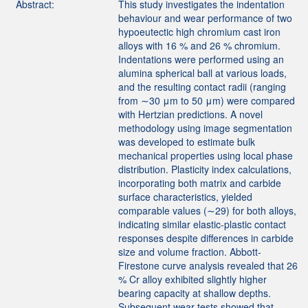
Abstract:
This study investigates the indentation
behaviour and wear performance of two
hypoeutectic high chromium cast iron
alloys with 16 % and 26 % chromium.
Indentations were performed using an
alumina spherical ball at various loads,
and the resulting contact radii (ranging
from ∼30 μm to 50 μm) were compared
with Hertzian predictions. A novel
methodology using image segmentation
was developed to estimate bulk
mechanical properties using local phase
distribution. Plasticity index calculations,
incorporating both matrix and carbide
surface characteristics, yielded
comparable values (∼29) for both alloys,
indicating similar elastic-plastic contact
responses despite differences in carbide
size and volume fraction. Abbott-
Firestone curve analysis revealed that 26
% Cr alloy exhibited slightly higher
bearing capacity at shallow depths.
Subsequent wear tests showed that