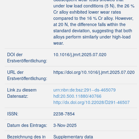
under low load conditions (5 N), the 26 %
Cr alloy exhibited lower wear rates
compared to the 16 % Cr alloy. However,
at 20 N, the difference falls within the
standard deviation, suggesting that both
alloys perform similarly under high-load
wear.
DOI der
10.1016/j.jmrt.2025.07.020
Erstveröffentlichung:
URL der
https://doi.org/10.1016/j.jmrt.2025.07.020
Erstveröffentlichung:
Link zu diesem
urn:nbn:de:bsz:291--ds-465079
Datensatz:
hdl:20.500.11880/40766
http://dx.doi.org/10.22028/D291-46507
ISSN:
2238-7854
Datum des Eintrags:
3-Nov-2025
Bezeichnung des in
Supplementary data