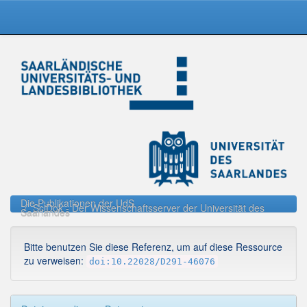
Skip
navigation
Die Publikationen der UdS
SciDok - Der Wissenschaftsserver der Universität des
Saarlandes
Bitte benutzen Sie diese Referenz, um auf diese Ressource
zu verweisen:
doi:10.22028/D291-46076