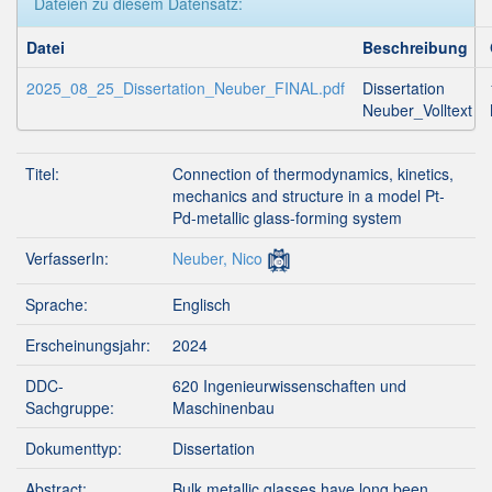
Dateien zu diesem Datensatz:
Datei
Beschreibung
2025_08_25_Dissertation_Neuber_FINAL.pdf
Dissertation
Neuber_Volltext
Titel:
Connection of thermodynamics, kinetics,
mechanics and structure in a model Pt-
Pd-metallic glass-forming system
VerfasserIn:
Neuber, Nico
Sprache:
Englisch
Erscheinungsjahr:
2024
DDC-
620 Ingenieurwissenschaften und
Sachgruppe:
Maschinenbau
Dokumenttyp:
Dissertation
Abstract:
Bulk metallic glasses have long been