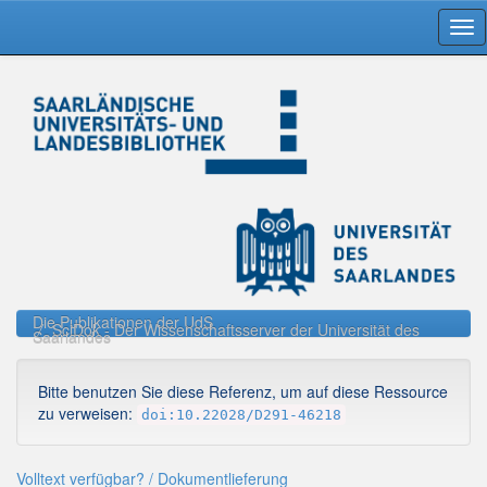
Skip
navigation
Die Publikationen der UdS
SciDok - Der Wissenschaftsserver der Universität des
Saarlandes
Bitte benutzen Sie diese Referenz, um auf diese Ressource
zu verweisen:
doi:10.22028/D291-46218
Volltext verfügbar? / Dokumentlieferung