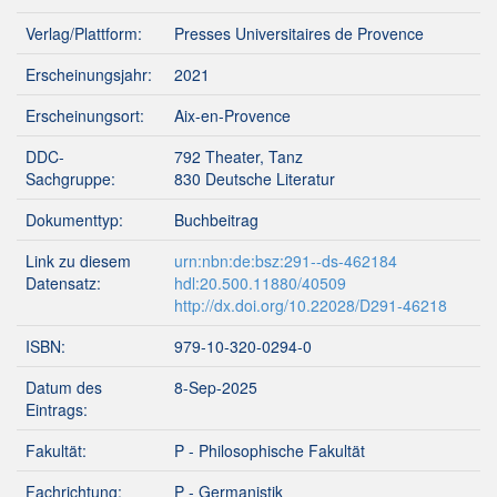
Verlag/Plattform:
Presses Universitaires de Provence
Erscheinungsjahr:
2021
Erscheinungsort:
Aix-en-Provence
DDC-
792 Theater, Tanz
Sachgruppe:
830 Deutsche Literatur
Dokumenttyp:
Buchbeitrag
Link zu diesem
urn:nbn:de:bsz:291--ds-462184
Datensatz:
hdl:20.500.11880/40509
http://dx.doi.org/10.22028/D291-46218
ISBN:
979-10-320-0294-0
Datum des
8-Sep-2025
Eintrags:
Fakultät:
P - Philosophische Fakultät
Fachrichtung:
P - Germanistik