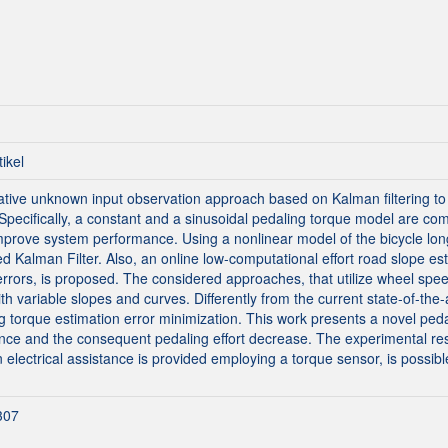
tikel
tive unknown input observation approach based on Kalman filtering to 
. Specifically, a constant and a sinusoidal pedaling torque model are c
mprove system performance. Using a nonlinear model of the bicycle long
d Kalman Filter. Also, an online low-computational effort road slope es
 errors, is proposed. The considered approaches, that utilize wheel spe
ith variable slopes and curves. Differently from the current state-of-the
g torque estimation error minimization. This work presents a novel ped
tance and the consequent pedaling effort decrease. The experimental res
electrical assistance is provided employing a torque sensor, is possib
307