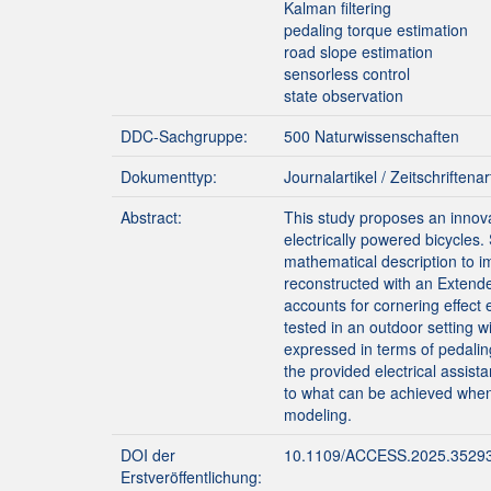
Kalman filtering
pedaling torque estimation
road slope estimation
sensorless control
state observation
DDC-Sachgruppe:
500 Naturwissenschaften
Dokumenttyp:
Journalartikel / Zeitschriftenar
Abstract:
This study proposes an innova
electrically powered bicycles
mathematical description to i
reconstructed with an Extende
accounts for cornering effect
tested in an outdoor setting w
expressed in terms of pedalin
the provided electrical assis
to what can be achieved when 
modeling.
DOI der
10.1109/ACCESS.2025.3529
Erstveröffentlichung: