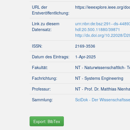
URL der
https://ieeexplore.ieee.org/
Erstveröffentlichung:
Link zu diesem
urn:nbn:de:bsz:291--ds-4489
Datensatz:
hdl:20.500.11880/39871
http://dx.doi.org/10.22028/D
ISSN:
2169-3536
Datum des Eintrags:
1-Apr-2025
Fakultät:
NT - Naturwissenschaftlich- T
Fachrichtung:
NT - Systems Engineering
Professur:
NT - Prof. Dr. Matthias Nienh
Sammlung:
SciDok - Der Wissenschaftsse
Export: BibTex