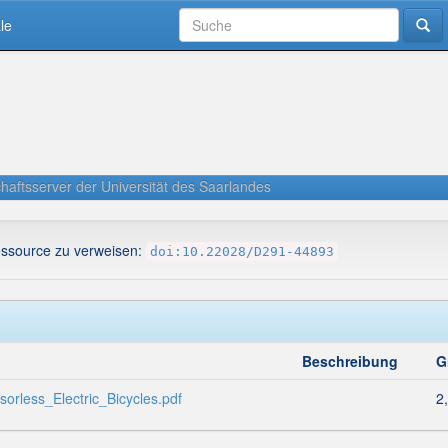
le
haftsserver der Universität des Saarlandes
essource zu verweisen:
doi:10.22028/D291-44893
Beschreibung
G
rless_Electric_Bicycles.pdf
2