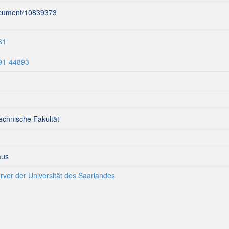
document/10839373
31
291-44893
echnische Fakultät
aus
rver der Universität des Saarlandes