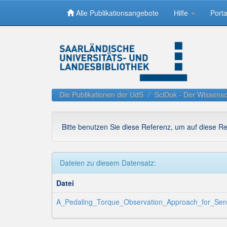
Alle Publikationsangebote
Hilfe
Porta
Skip
navigation
Die Publikationen der UdS
SciDok - Der Wissensc
Bitte benutzen Sie diese Referenz, um auf diese R
Dateien zu diesem Datensatz:
Datei
A_Pedaling_Torque_Observation_Approach_for_Senso