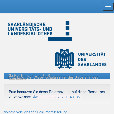
Skip
navigation
Die Publikationen der UdS
SciDok - Der Wissenschaftsserver der Universität des
Saarlandes
Bitte benutzen Sie diese Referenz, um auf diese Ressource
zu verweisen:
doi:10.22028/D291-43135
Volltext verfügbar? / Dokumentlieferung