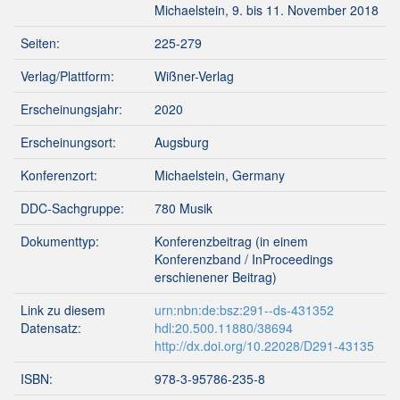
Michaelstein, 9. bis 11. November 2018
Seiten:
225-279
Verlag/Plattform:
Wißner-Verlag
Erscheinungsjahr:
2020
Erscheinungsort:
Augsburg
Konferenzort:
Michaelstein, Germany
DDC-Sachgruppe:
780 Musik
Dokumenttyp:
Konferenzbeitrag (in einem
Konferenzband / InProceedings
erschienener Beitrag)
Link zu diesem
urn:nbn:de:bsz:291--ds-431352
Datensatz:
hdl:20.500.11880/38694
http://dx.doi.org/10.22028/D291-43135
ISBN:
978-3-95786-235-8