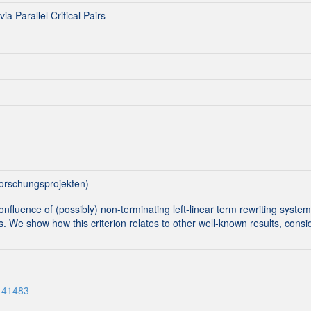
a Parallel Critical Pairs
orschungsprojekten)
nfluence of (possibly) non-terminating left-linear term rewriting systems
pairs. We show how this criterion relates to other well-known results, c
1-41483