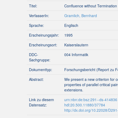
Titel:
Confluence without Termination vi
VerfasserIn:
Gramlich, Bernhard
Sprache:
Englisch
Erscheinungsjahr:
1995
Erscheinungsort:
Kaiserslautern
DDC-
004 Informatik
Sachgruppe:
Dokumenttyp:
Forschungsbericht (Report zu F
Abstract:
We present a new criterion for co
properties of parallel critical 
extensions.
Link zu diesem
urn:nbn:de:bsz:291--ds-414836
Datensatz:
hdl:20.500.11880/37784
http://dx.doi.org/10.22028/D29