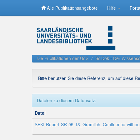
Alle Publikationsangebote
Hilfe
Porta
Skip
navigation
Die Publikationen der UdS
SciDok - Der Wissensc
Bitte benutzen Sie diese Referenz, um auf diese R
Dateien zu diesem Datensatz:
Datei
SEKI-Report-SR-95-13_Gramlich_Confluence-without-Te