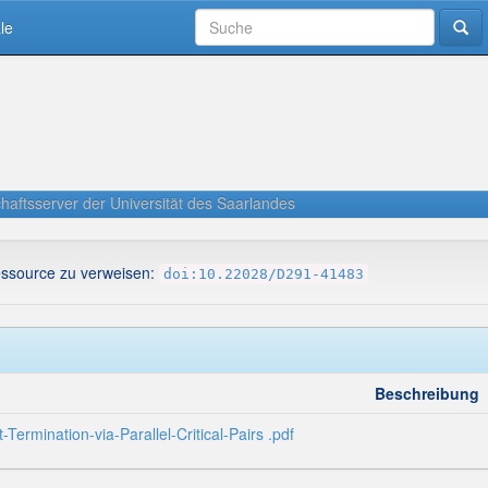
le
haftsserver der Universität des Saarlandes
essource zu verweisen:
doi:10.22028/D291-41483
Beschreibung
rmination-via-Parallel-Critical-Pairs .pdf