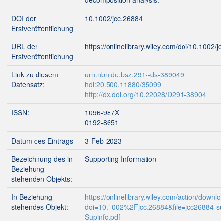
decomposition analysis.
DOI der
10.1002/jcc.26884
Erstveröffentlichung:
URL der
https://onlinelibrary.wiley.com/doi/10.1002
Erstveröffentlichung:
Link zu diesem
urn:nbn:de:bsz:291--ds-389049
Datensatz:
hdl:20.500.11880/35099
http://dx.doi.org/10.22028/D291-38904
ISSN:
1096-987X
0192-8651
Datum des Eintrags:
3-Feb-2023
Bezeichnung des in
Supporting Information
Beziehung
stehenden Objekts:
In Beziehung
https://onlinelibrary.wiley.com/action/dow
stehendes Objekt:
doi=10.1002%2Fjcc.26884&file=jcc26884-s
Supinfo.pdf