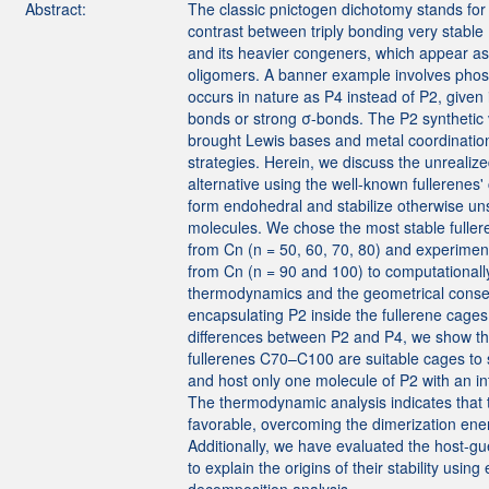
Abstract:
The classic pnictogen dichotomy stands for
contrast between triply bonding very stabl
and its heavier congeners, which appear as
oligomers. A banner example involves phos
occurs in nature as P4 instead of P2, given 
bonds or strong σ-bonds. The P2 synthetic
brought Lewis bases and metal coordination 
strategies. Herein, we discuss the unrealiz
alternative using the well-known fullerenes' 
form endohedral and stabilize otherwise un
molecules. We chose the most stable fuller
from Cn (n = 50, 60, 70, 80) and experiment
from Cn (n = 90 and 100) to computationall
thermodynamics and the geometrical cons
encapsulating P2 inside the fullerene cages
differences between P2 and P4, we show th
fullerenes C70–C100 are suitable cages to 
and host only one molecule of P2 with an int
The thermodynamic analysis indicates that 
favorable, overcoming the dimerization ene
Additionally, we have evaluated the host-gue
to explain the origins of their stability using