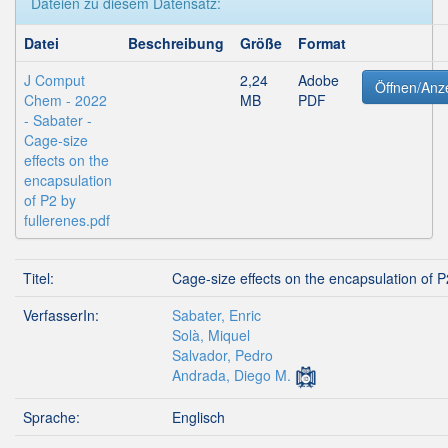
Dateien zu diesem Datensatz:
Datei
Beschreibung
Größe
Format
J Comput
2,24
Adobe
Öffnen/Anz
Chem - 2022
MB
PDF
- Sabater -
Cage‐size
effects on the
encapsulation
of P2 by
fullerenes.pdf
Titel:
Cage-size effects on the encapsulation of P
VerfasserIn:
Sabater, Enric
Solà, Miquel
Salvador, Pedro
Andrada, Diego M.
Sprache:
Englisch