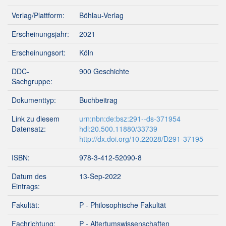
Verlag/Plattform:
Böhlau-Verlag
Erscheinungsjahr:
2021
Erscheinungsort:
Köln
DDC-
900 Geschichte
Sachgruppe:
Dokumenttyp:
Buchbeitrag
Link zu diesem
urn:nbn:de:bsz:291--ds-371954
Datensatz:
hdl:20.500.11880/33739
http://dx.doi.org/10.22028/D291-37195
ISBN:
978-3-412-52090-8
Datum des
13-Sep-2022
Eintrags:
Fakultät:
P - Philosophische Fakultät
Fachrichtung:
P - Altertumswissenschaften