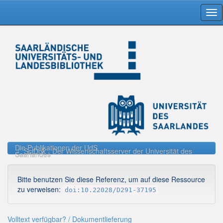
Skip
navigation
Die Publikationen der UdS
SciDok - Der Wissenschaftsserver der Universität des
Saarlandes
Bitte benutzen Sie diese Referenz, um auf diese Ressource
zu verweisen:
doi:10.22028/D291-37195
Volltext verfügbar? / Dokumentlieferung