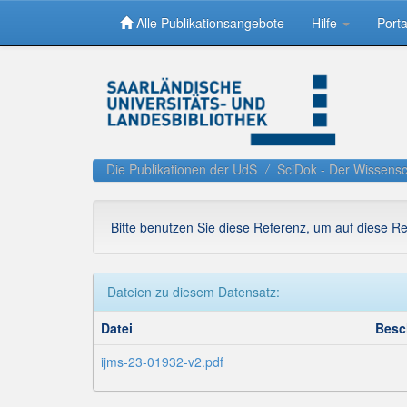
Alle Publikationsangebote
Hilfe
Porta
Skip
navigation
Die Publikationen der UdS
SciDok - Der Wissensc
Bitte benutzen Sie diese Referenz, um auf diese R
Dateien zu diesem Datensatz:
Datei
Besc
ijms-23-01932-v2.pdf