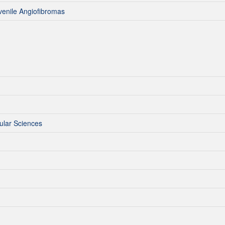
venile Angiofibromas
cular Sciences