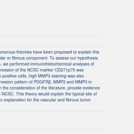
Numerous theories have been proposed to explain this
ular or fibrous component. To assess our hypothesis
exus, we performed immunohistochemical analyses of
expression of the NCSC marker CD271p75 was
5-positive cells, high MMP3-staining was also
e expression pattern of PDGFRβ, MMP2 and MMP3 in
he consideration of the literature, provide evidence
m NCSC. This theory would explain the typical site of
n explanation for the vascular and fibrous tumor