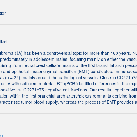
tion
tikel
ofibroma (JA) has been a controversial topic for more than 160 years. 
predominately in adolescent males, focusing mainly on either the vasc
arising from neural crest cells/remnants of the first branchial arch pl
SC) and epithelial-mesenchymal transition (EMT) candidates. Immuno
JA’s (n = 22), mainly around the pathological vessels. Close to CD271p7
one JA with sufficient material, RT-qPCR identified differences in th
ive vs. CD271p75 negative cell fractions. Our results, together with t
tion within the first branchial arch artery/plexus remnants deriving fro
haracteristic tumor blood supply, whereas the process of EMT provides a
21