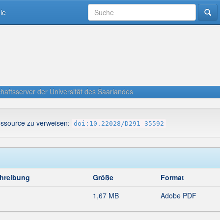
le
haftsserver der Universität des Saarlandes
essource zu verweisen:
doi:10.22028/D291-35592
hreibung
Größe
Format
1,67 MB
Adobe PDF