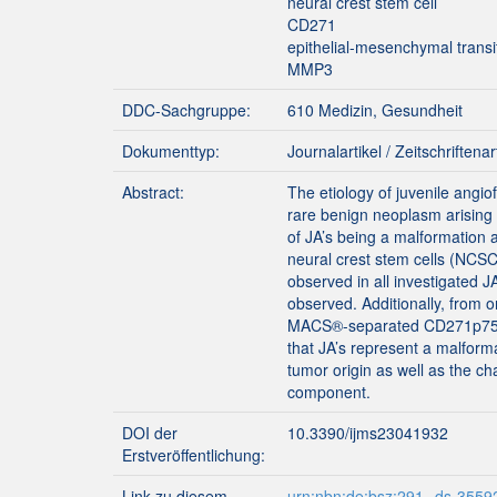
neural crest stem cell
CD271
epithelial-mesenchymal transi
MMP3
DDC-Sachgruppe:
610 Medizin, Gesundheit
Dokumenttyp:
Journalartikel / Zeitschriftenar
Abstract:
The etiology of juvenile angi
rare benign neoplasm arising 
of JA’s being a malformation 
neural crest stem cells (NC
observed in all investigated 
observed. Additionally, from 
MACS®-separated CD271p75posit
that JA’s represent a malforma
tumor origin as well as the c
component.
DOI der
10.3390/ijms23041932
Erstveröffentlichung:
Link zu diesem
urn:nbn:de:bsz:291--ds-3559