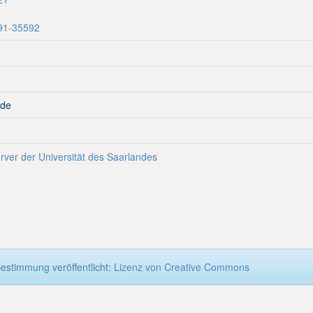
291-35592
nde
rver der Universität des Saarlandes
estimmung veröffentlicht:
Lizenz von Creative Commons