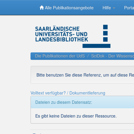
Alle Publikationsangebote
Hilfe
Porta
Skip
navigation
Die Publikationen der UdS
SciDok - Der Wissensc
Bitte benutzen Sie diese Referenz, um auf diese R
Volltext verfügbar? / Dokumentlieferung
Dateien zu diesem Datensatz:
Es gibt keine Dateien zu dieser Ressource.