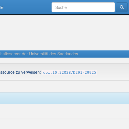
le
haftsserver der Universität des Saarlandes
essource zu verweisen:
doi:10.22028/D291-29925