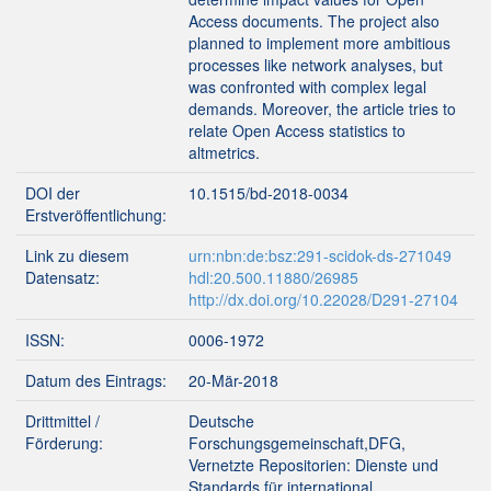
Access documents. The project also
planned to implement more ambitious
processes like network analyses, but
was confronted with complex legal
demands. Moreover, the article tries to
relate Open Access statistics to
altmetrics.
DOI der
10.1515/bd-2018-0034
Erstveröffentlichung:
Link zu diesem
urn:nbn:de:bsz:291-scidok-ds-271049
Datensatz:
hdl:20.500.11880/26985
http://dx.doi.org/10.22028/D291-27104
ISSN:
0006-1972
Datum des Eintrags:
20-Mär-2018
Drittmittel /
Deutsche
Förderung:
Forschungsgemeinschaft,DFG,
Vernetzte Repositorien: Dienste und
Standards für international