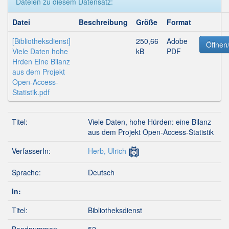
Dateien zu diesem Datensatz:
Datei
Beschreibung
Größe
Format
[Bibliotheksdienst]
250,66
Adobe
Öffnen
Viele Daten hohe
kB
PDF
Hrden Eine Bilanz
aus dem Projekt
Open-Access-
Statistik.pdf
Titel:
Viele Daten, hohe Hürden: eine Bilanz
aus dem Projekt Open-Access-Statistik
VerfasserIn:
Herb, Ulrich
Sprache:
Deutsch
In:
Titel:
Bibliotheksdienst