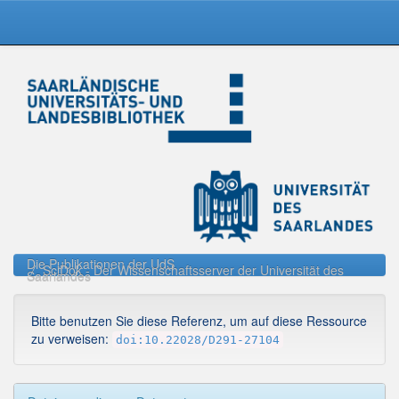
Skip
navigation
Die Publikationen der UdS
SciDok - Der Wissenschaftsserver der Universität des
Saarlandes
Bitte benutzen Sie diese Referenz, um auf diese Ressource
zu verweisen:
doi:10.22028/D291-27104