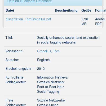
Dateien zu diesem Datensatz:
Datei
Beschreibung
Größe
Forma
dissertation_TomCrecelius.pdf
5,96
Adobe
MB
PDF
Titel:
Socially enhanced search and exploration
in social tagging networks
VerfasserIn:
Crecelius, Tom
Sprache:
Englisch
Erscheinungsjahr:
2012
Kontrollierte
Information Retrieval
Schlagwörter:
Soziales Netzwerk
Peer-to-Peer-Netz
Social Tagging
Freie
Soziale Netzwerke
Schlagwörter:
Soziale Suche