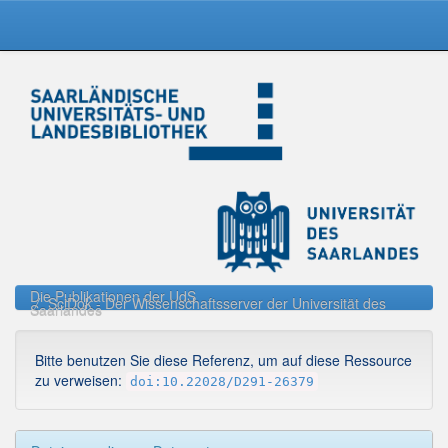
Skip
navigation
Die Publikationen der UdS
SciDok - Der Wissenschaftsserver der Universität des
Saarlandes
Bitte benutzen Sie diese Referenz, um auf diese Ressource
zu verweisen:
doi:10.22028/D291-26379