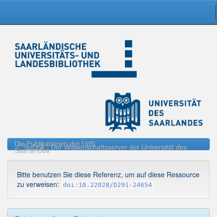
Skip
navigation
Die Publikationen der UdS
SciDok - Der Wissenschaftsserver der Universität des
Saarlandes
Bitte benutzen Sie diese Referenz, um auf diese Ressource
zu verweisen:
doi:10.22028/D291-24654