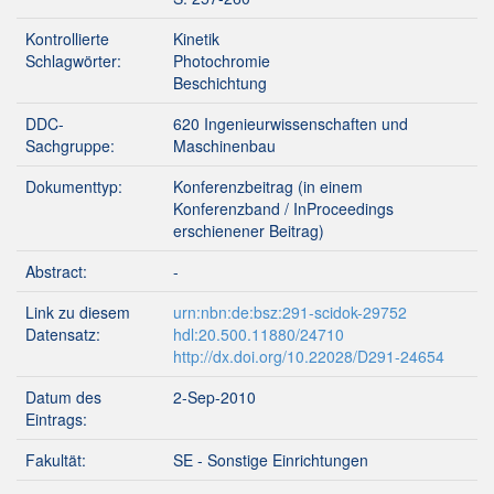
Kontrollierte
Kinetik
Schlagwörter:
Photochromie
Beschichtung
DDC-
620 Ingenieurwissenschaften und
Sachgruppe:
Maschinenbau
Dokumenttyp:
Konferenzbeitrag (in einem
Konferenzband / InProceedings
erschienener Beitrag)
Abstract:
-
Link zu diesem
urn:nbn:de:bsz:291-scidok-29752
Datensatz:
hdl:20.500.11880/24710
http://dx.doi.org/10.22028/D291-24654
Datum des
2-Sep-2010
Eintrags:
Fakultät:
SE - Sonstige Einrichtungen