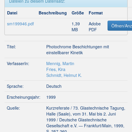
Dateien zu diesem Datensatz:
Datei
Beschreibung
Größe
Format
sm199946.pdf
1,39
Adobe
Öffnen/Anz
MB
PDF
Titel:
Photochrome Beschichtungen mit
einstellbarer Kinetik
VerfasserIn:
Mennig, Martin
Fries, Kira
Schmidt, Helmut K.
Sprache:
Deutsch
Erscheinungsjahr:
1999
Quelle:
Kurzreferate / 73. Glastechnische Tagung,
Halle (Saale), vom 31. Mai bis 2. Juni
1999 / Deutsche Glastechnische
Gesellschaft e.V. — Frankfurt/Main, 1999,
S. 257-260